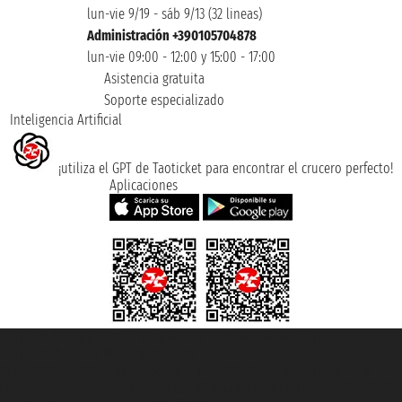
lun-vie 9/19 - sáb 9/13 (32 lineas)
Administración +390105704878
lun-vie 09:00 - 12:00 y 15:00 - 17:00
Asistencia gratuita
Soporte especializado
Inteligencia Artificial
¡utiliza el GPT de Taoticket para encontrar el crucero perfecto!
Aplicaciones
Taoticket S.r.l. Via Brigata Liguria, 3/21 16121 Genova ©2007/2026 -
Taoticket ® es una Marca Registrada
P.Iva 06206400720 - Capital Social € 100.000,00 i.v. - Registrado en la
Cámara de Comercio de Génova con REA 433093. - Aut. Prov. n° 6167/131601