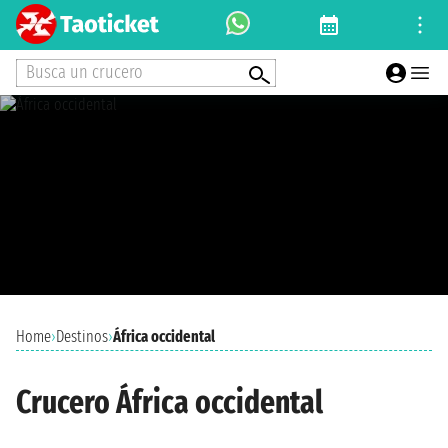
Busca un crucero
Home
›
Destinos
›
África occidental
Crucero África occidental