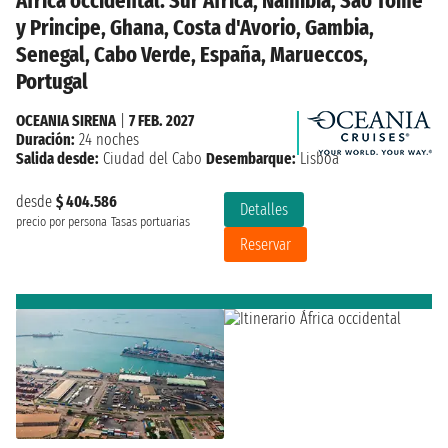
África occidental: Sur Africa, Namibia, Sao Tome
y Principe, Ghana, Costa d'Avorio, Gambia,
Senegal, Cabo Verde, España, Marueccos,
Portugal
OCEANIA SIRENA
|
7 FEB. 2027
Duración:
24 noches
Salida desde:
Ciudad del Cabo
Desembarque:
Lisboa
desde
$ 404.586
Detalles
precio por persona
Tasas portuarias
Reservar