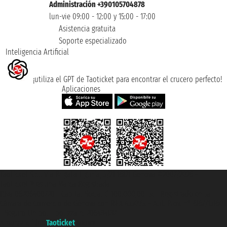
Administración +390105704878
lun-vie 09:00 - 12:00 y 15:00 - 17:00
Asistencia gratuita
Soporte especializado
Inteligencia Artificial
¡utiliza el GPT de Taoticket para encontrar el crucero perfecto!
Aplicaciones
Taoticket S.r.l. Via Brigata Liguria, 3/21 16121 Genova ©2007/2026 -
Taoticket ® es una Marca Registrada
P.Iva 06206400720 - Capital Social € 100.000,00 i.v. - Registrado en la
Cámara de Comercio de Génova con REA 433093. - Aut. Prov. n° 6167/131601
- Seguro Unipol - polizza n. 206484182
A portal of the
Taoticket
group