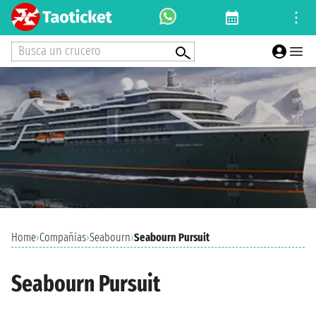
Busca un crucero
Home
›
Compañías
›
Seabourn
›
Seabourn Pursuit
Seabourn Pursuit