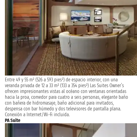
Entre 49 y 55 m² (526 a 593 pies²) de espacio interior, con una
veranda privada de 12 a 33 m² (133 a 354 pies²) Las Suites Owner’s
ofrecen impresionantes vistas al océano con ventanas orientadas
hacia la proa, comedor para cuatro a seis personas, elegante baño
con bañera de hidromasaje, baño adicional para invitados,
despensa con bar húmedo y dos televisores de pantalla plana.
Conexión a Internet/Wi-Fi incluida.
PA Suite