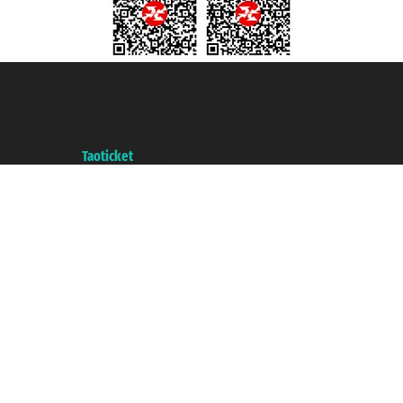
Taoticket S.r.l. Via Brigata Liguria, 3/21 16121 Genova ©2007/2026 -
Taoticket ® es una Marca Registrada
P.Iva 06206400720 - Capital Social € 100.000,00 i.v. - Registrado en la
Cámara de Comercio de Génova con REA 433093. - Aut. Prov. n° 6167/131601
- Seguro Unipol - polizza n. 206484182
A portal of the
Taoticket
group