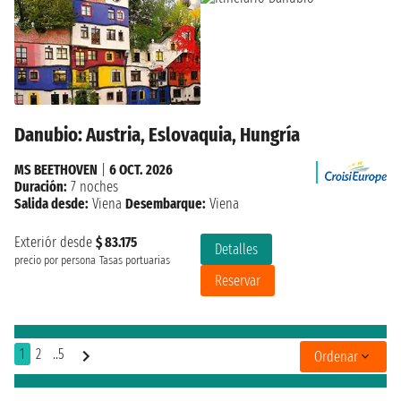
Danubio: Austria, Eslovaquia, Hungría
MS BEETHOVEN
|
6 OCT. 2026
Duración:
7 noches
Salida desde:
Viena
Desembarque:
Viena
Exteriór desde
$ 83.175
Detalles
precio por persona
Tasas portuarias
Reservar
1
2
..5
Ordenar