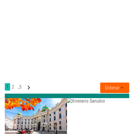
1
2
..5
Ordenar