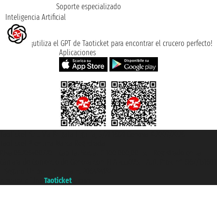
Soporte especializado
Inteligencia Artificial
¡utiliza el GPT de Taoticket para encontrar el crucero perfecto!
Aplicaciones
Taoticket S.r.l. Via Brigata Liguria, 3/21 16121 Genova ©2007/2026 -
Taoticket ® es una Marca Registrada
P.Iva 06206400720 - Capital Social € 100.000,00 i.v. - Registrado en la
Cámara de Comercio de Génova con REA 433093. - Aut. Prov. n° 6167/131601
- Seguro Unipol - polizza n. 206484182
A portal of the
Taoticket
group