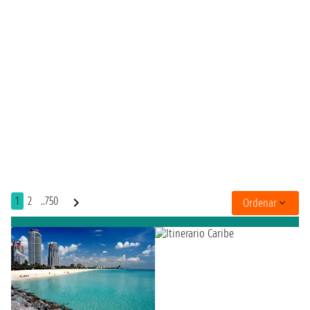
1
2
..750
Ordenar