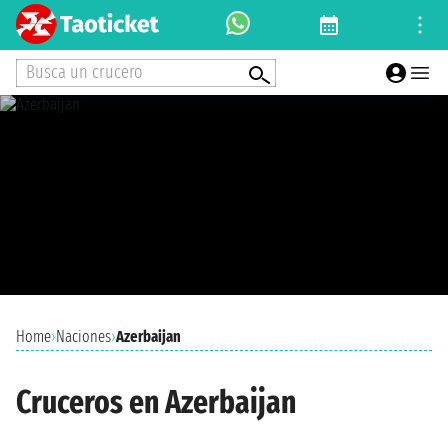
Busca un crucero
Home
›
Naciones
›
Azerbaijan
Cruceros en Azerbaijan