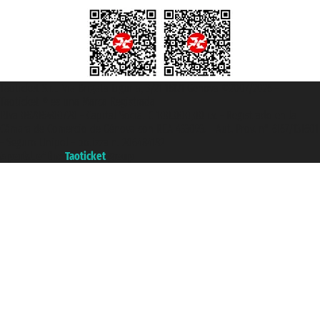
Taoticket S.r.l. Via Brigata Liguria, 3/21 16121 Genova ©2007/2026 -
Taoticket ® es una Marca Registrada
P.Iva 06206400720 - Capital Social € 100.000,00 i.v. - Registrado en la
Cámara de Comercio de Génova con REA 433093. - Aut. Prov. n° 6167/131601
- Seguro Unipol - polizza n. 206484182
A portal of the
Taoticket
group