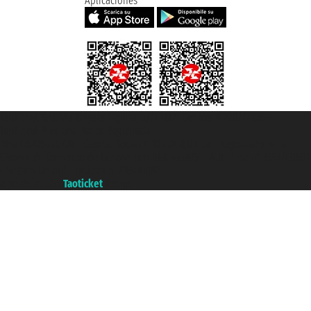
Aplicaciones
Taoticket S.r.l. Via Brigata Liguria, 3/21 16121 Genova ©2007/2026 -
Taoticket ® es una Marca Registrada
P.Iva 06206400720 - Capital Social € 100.000,00 i.v. - Registrado en la
Cámara de Comercio de Génova con REA 433093. - Aut. Prov. n° 6167/131601
- Seguro Unipol - polizza n. 206484182
A portal of the
Taoticket
group