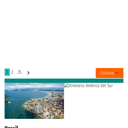
1
2
..15
Ordenar