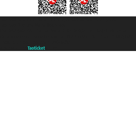
Taoticket S.r.l. Via Brigata Liguria, 3/21 16121 Genova ©2007/2026 -
Taoticket ® es una Marca Registrada
P.Iva 06206400720 - Capital Social € 100.000,00 i.v. - Registrado en la
Cámara de Comercio de Génova con REA 433093. - Aut. Prov. n° 6167/131601
- Seguro Unipol - polizza n. 206484182
A portal of the
Taoticket
group