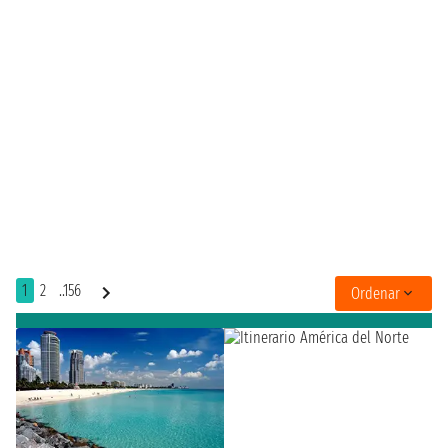
1
2
..156
Ordenar