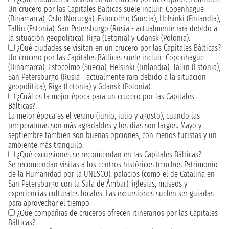
Un crucero por las Capitales Bálticas suele incluir: Copenhague
(Dinamarca), Oslo (Noruega), Estocolmo (Suecia), Helsinki (Finlandia),
Tallin (Estonia), San Petersburgo (Rusia - actualmente rara debido a
la situación geopolítica), Riga (Letonia) y Gdansk (Polonia).
¿Qué ciudades se visitan en un crucero por las Capitales Bálticas?
Un crucero por las Capitales Bálticas suele incluir: Copenhague
(Dinamarca), Estocolmo (Suecia), Helsinki (Finlandia), Tallin (Estonia),
San Petersburgo (Rusia - actualmente rara debido a la situación
geopolítica), Riga (Letonia) y Gdansk (Polonia).
¿Cuál es la mejor época para un crucero por las Capitales
Bálticas?
La mejor época es el verano (junio, julio y agosto), cuando las
temperaturas son más agradables y los días son largos. Mayo y
septiembre también son buenas opciones, con menos turistas y un
ambiente más tranquilo.
¿Qué excursiones se recomiendan en las Capitales Bálticas?
Se recomiendan visitas a los centros históricos (muchos Patrimonio
de la Humanidad por la UNESCO), palacios (como el de Catalina en
San Petersburgo con la Sala de Ámbar), iglesias, museos y
experiencias culturales locales. Las excursiones suelen ser guiadas
para aprovechar el tiempo.
¿Qué compañías de cruceros ofrecen itinerarios por las Capitales
Bálticas?