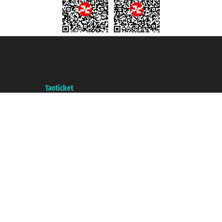
Taoticket S.r.l. Via Brigata Liguria, 3/21 16121 Genova ©2007/2026 -
Taoticket ® es una Marca Registrada
P.Iva 06206400720 - Capital Social € 100.000,00 i.v. - Registrado en la
Cámara de Comercio de Génova con REA 433093. - Aut. Prov. n° 6167/131601
- Seguro Unipol - polizza n. 206484182
A portal of the
Taoticket
group