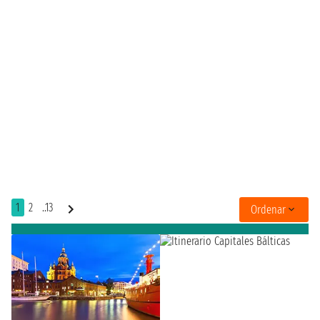
1
2
..13
Ordenar