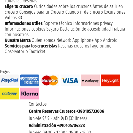
Todas las Reseñas
Elige tu crucero
Curiosidades sobre los cruceros
Antes de salir en
crucero
Consejos para tu Crucero
Cuando ir de crucero
Excursiones
Videos 3D
Informaciones Utiles
Soporte técnico
Informaciones privacy
Informaciones cookies
Seguro
Declaración de accesibilidad
Trabaja
con nosotros
Nuestra Marca
Quien somos
Network
App Iphone
App Android
Servicios para los cruceristas
Reseñas cruceros
Pago online
Observatorio Taoticket
Pagos
Contactos
Centro Reservas Cruceros +390105733006
lun-vie 9/19 - sáb 9/13 (32 lineas)
Administración +390105704878
lun-vie 09:00 - 12:00 y 15:00 - 17:00