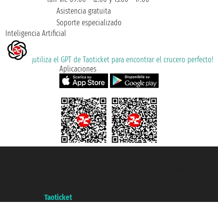
Asistencia gratuita
Soporte especializado
Inteligencia Artificial
¡utiliza el GPT de Taoticket para encontrar el crucero perfecto!
Aplicaciones
Taoticket S.r.l. Via Brigata Liguria, 3/21 16121 Genova ©2007/2026 -
Taoticket ® es una Marca Registrada
P.Iva 06206400720 - Capital Social € 100.000,00 i.v. - Registrado en la
Cámara de Comercio de Génova con REA 433093. - Aut. Prov. n° 6167/131601
- Seguro Unipol - polizza n. 206484182
A portal of the
Taoticket
group