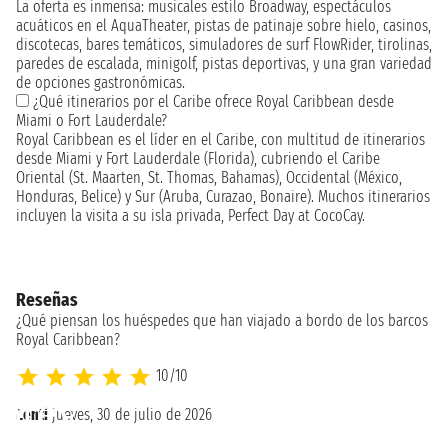
La oferta es inmensa: musicales estilo Broadway, espectáculos
acuáticos en el AquaTheater, pistas de patinaje sobre hielo, casinos,
discotecas, bares temáticos, simuladores de surf FlowRider, tirolinas,
paredes de escalada, minigolf, pistas deportivas, y una gran variedad
de opciones gastronómicas.
¿Qué itinerarios por el Caribe ofrece Royal Caribbean desde
Miami o Fort Lauderdale?
Royal Caribbean es el líder en el Caribe, con multitud de itinerarios
desde Miami y Fort Lauderdale (Florida), cubriendo el Caribe
Oriental (St. Maarten, St. Thomas, Bahamas), Occidental (México,
Honduras, Belice) y Sur (Aruba, Curazao, Bonaire). Muchos itinerarios
incluyen la visita a su isla privada, Perfect Day at CocoCay.
Reseñas
¿Qué piensan los huéspedes que han viajado a bordo de los barcos
Royal Caribbean?
10/10
Lenti
jueves, 30 de julio de 2026
FR