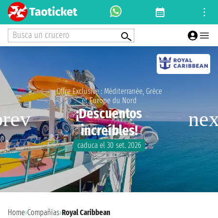
Busca un crucero
Offre Exclusive : Méditerranée, Grèce
et Europe du Nord
¡Descuentos
increíbles!
caduca el 30 set. 2026
Home
›
Compañías
›
Royal Caribbean