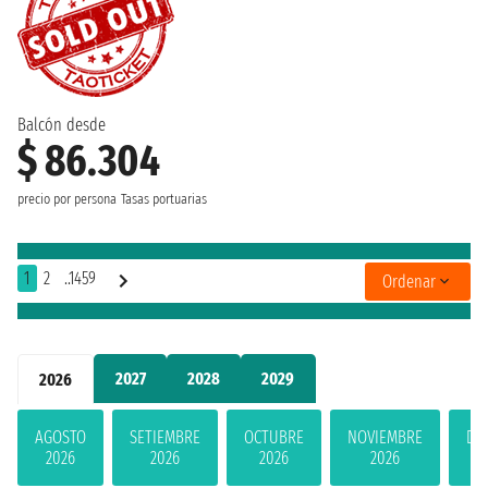
Balcón desde
$ 86.304
precio por persona
Tasas portuarias
1
2
..1459
Ordenar
2027
2028
2029
2026
AGOSTO
SETIEMBRE
OCTUBRE
NOVIEMBRE
DI
2026
2026
2026
2026