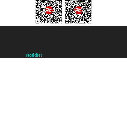
Taoticket S.r.l. Via Brigata Liguria, 3/21 16121 Genova ©2007/2026 -
Taoticket ® es una Marca Registrada
P.Iva 06206400720 - Capital Social € 100.000,00 i.v. - Registrado en la
Cámara de Comercio de Génova con REA 433093. - Aut. Prov. n° 6167/131601
- Seguro Unipol - polizza n. 206484182
A portal of the
Taoticket
group