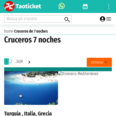
Busca un crucero
home
›
Cruceros de 7 noches
Cruceros 7 noches
1
2
..1459
Ordenar
Turquía , Italia, Grecia