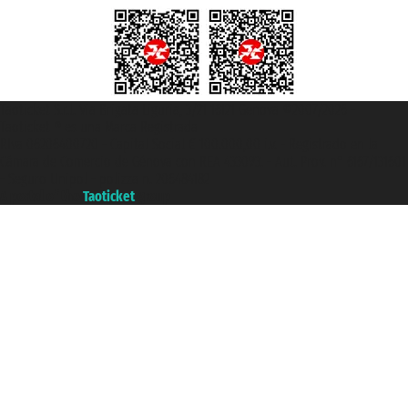
Taoticket S.r.l. Via Brigata Liguria, 3/21 16121 Genova ©2007/2026 -
Taoticket ® es una Marca Registrada
P.Iva 06206400720 - Capital Social € 100.000,00 i.v. - Registrado en la
Cámara de Comercio de Génova con REA 433093. - Aut. Prov. n° 6167/131601
- Seguro Unipol - polizza n. 206484182
A portal of the
Taoticket
group