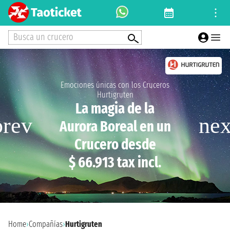
Busca un crucero
Emociones únicas con los Cruceros
Hurtigruten
La magia de la
Aurora Boreal en un
Crucero desde
$ 66.913 tax incl.
Home
›
Compañías
›
Hurtigruten