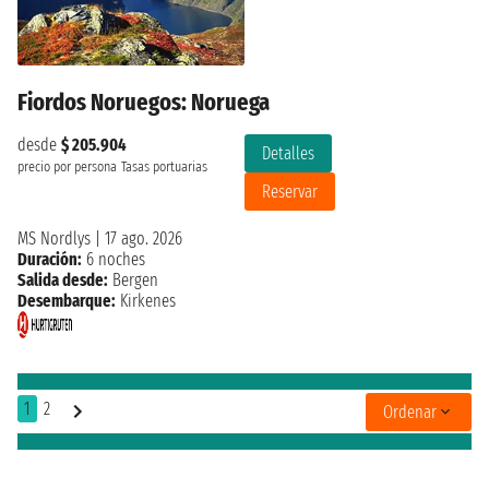
Fiordos Noruegos: Noruega
desde
$ 205.904
Detalles
precio por persona
Tasas portuarias
Reservar
MS Nordlys
|
17 ago. 2026
Duración:
6 noches
Salida desde:
Bergen
Desembarque:
Kirkenes
1
2
Ordenar