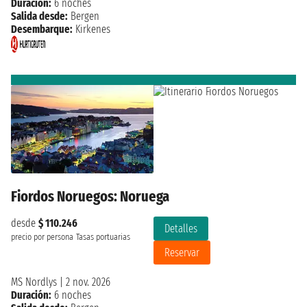
Duración:
6 noches
Salida desde:
Bergen
Desembarque:
Kirkenes
Fiordos Noruegos: Noruega
desde
$ 110.246
Detalles
precio por persona
Tasas portuarias
Reservar
MS Nordlys
|
2 nov. 2026
Duración:
6 noches