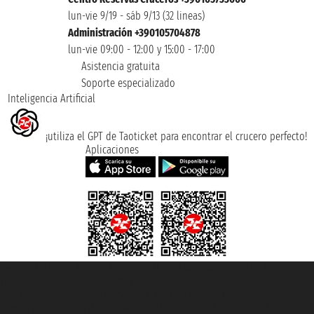
lun-vie 9/19 - sáb 9/13 (32 lineas)
Administración +390105704878
lun-vie 09:00 - 12:00 y 15:00 - 17:00
Asistencia gratuita
Soporte especializado
Inteligencia Artificial
¡utiliza el GPT de Taoticket para encontrar el crucero perfecto!
Aplicaciones
Taoticket S.r.l. Via Brigata Liguria, 3/21 16121 Genova ©2007/2026 -
Taoticket ® es una Marca Registrada
P.Iva 06206400720 - Capital Social € 100.000,00 i.v. - Registrado en la
Cámara de Comercio de Génova con REA 433093. - Aut. Prov. n° 6167/131601