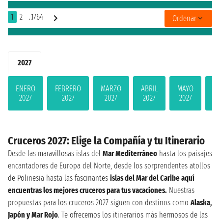
1
2
..1764
Ordenar
2027
ENERO
FEBRERO
MARZO
ABRIL
MAYO
JU
2027
2027
2027
2027
2027
2
Cruceros 2027: Elige la Compañía y tu Itinerario
Desde las maravillosas islas del
Mar Mediterráneo
hasta los paisajes
encantadores de Europa del Norte, desde los sorprendentes atollos
de Polinesia hasta las fascinantes
islas del Mar del Caribe aquí
encuentras los mejores cruceros para tus vacaciones.
Nuestras
propuestas para los cruceros 2027 siguen con destinos como
Alaska,
Japón y Mar Rojo
. Te ofrecemos los itinerarios más hermosos de las