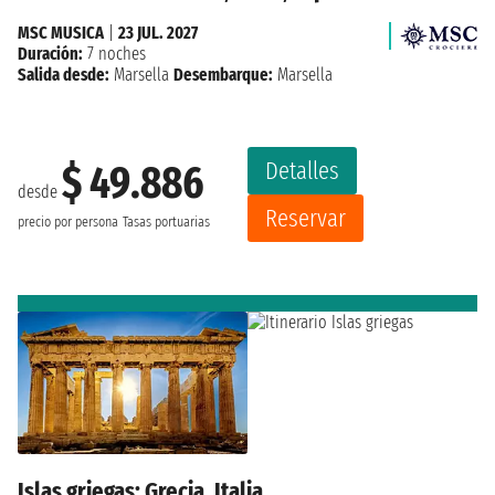
MSC MUSICA
|
23 JUL. 2027
Duración:
7 noches
Salida desde:
Marsella
Desembarque:
Marsella
Detalles
$ 49.886
desde
Reservar
precio por persona
Tasas portuarias
Islas griegas: Grecia, Italia