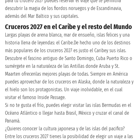
para tu crucero 2027 puedes reservar el viaje que te permitirá
descubrir la magia de los fiordos noruegos y de Escandinavia,
además del Mar Baltico y sus capitales.
Cruceros 2027 en el Caribe y el resto del Mundo
Largas playas de arena blanca, mar de ensueño, islas felices y una
historia llena de leyendas: el Caribe.De hecho uno de los destinos
más populares de los cruceros 2027 es justo el Caribey sus islas.
Descubre el fascino antiguo de Santo Domingo, Cuba Puerto Rico o
sumérgete en la naturaleza de las Antillas donde Aruba y St.
Maarten ofrecenlas mejores playas de todas. Siempre en América
puedes aprovechar de los cruceros en Alaska, donde la naturaleza y
el hielo son los protagonistas. Un viaje inolvidable, en el cual
visitar el famoso Inside Passage.
Si no te gusta el frío, puedes elegir visitar las islas Bermudas en el
Océano Atlántico o llegar hasta Brasil, México y cruzar el canal de
Panamá.
¿Quieres conocer la cultura japonesa y de las islas del pacifico?
Entre los cruceros 2027 tienes la posibilidad de elegir un viaje a las