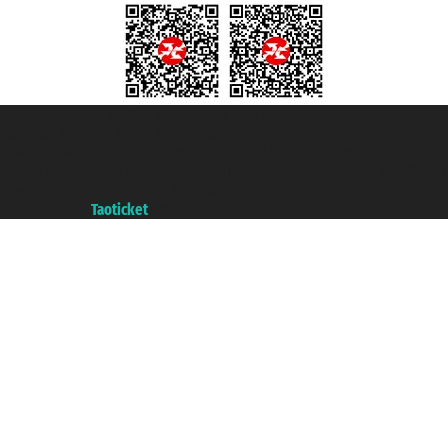
Taoticket S.r.l. Via Brigata Liguria, 3/21 16121 Genova ©2007/2026 -
Taoticket ® es una Marca Registrada
P.Iva 06206400720 - Capital Social € 100.000,00 i.v. - Registrado en la
Cámara de Comercio de Génova con REA 433093. - Aut. Prov. n° 6167/131601
- Seguro Unipol - polizza n. 206484182
A portal of the
Taoticket
group