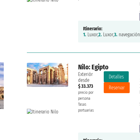
Itinerario:
1.
Luxor,
2.
Luxor,
3.
navegación
Nilo: Egipto
Exteriór
Detalles
desde
$ 33.373
Reservar
precio por
persona
Tasas
portuarias