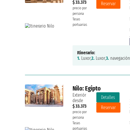
$ 33.373
Reservar
precio por
persona
Tasas
portuarias
Itinerario:
1.
Luxor,
2.
Luxor,
3.
navegación
Nilo: Egipto
Exteriór
Detalles
desde
$ 33.373
Reservar
precio por
persona
Tasas
portuarias