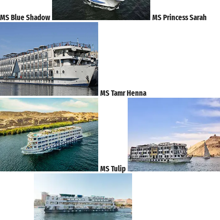
MS Blue Shadow
MS Princess Sarah
MS Tamr Henna
MS Tulip