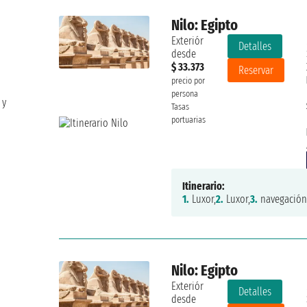
Nilo: Egipto
Exteriór
Detalles
desde
$ 33.373
Reservar
precio por
persona
 y
Tasas
portuarias
Itinerario:
1.
Luxor,
2.
Luxor,
3.
navegación
Nilo: Egipto
Exteriór
Detalles
desde