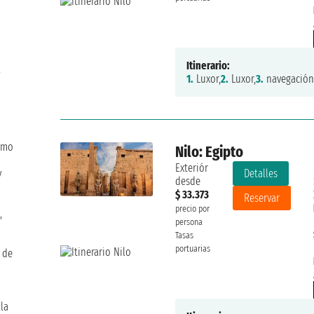
Itinerario:
l
1.
Luxor,
2.
Luxor,
3.
navegación
como
Nilo: Egipto
Exteriór
y
Detalles
desde
$ 33.373
Reservar
precio por
,
persona
Tasas
portuarias
 de
la