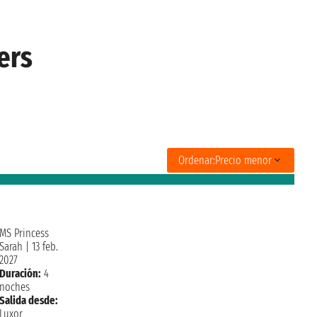
ers
Ordenar:
Precio menor
MS Princess
Sarah
|
13 feb.
2027
Duración:
4
noches
Salida desde:
Luxor