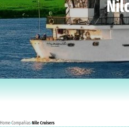
Nil
Home
›
Compañías
›
Nile Cruisers