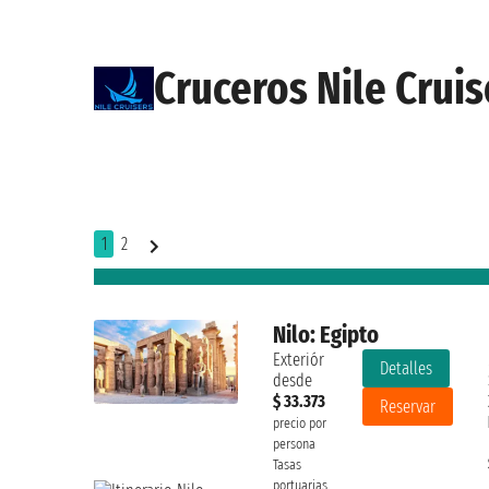
Cruceros Nile Cruis
1
2
Nilo: Egipto
Exteriór
Detalles
desde
$ 33.373
Reservar
precio por
persona
Tasas
portuarias