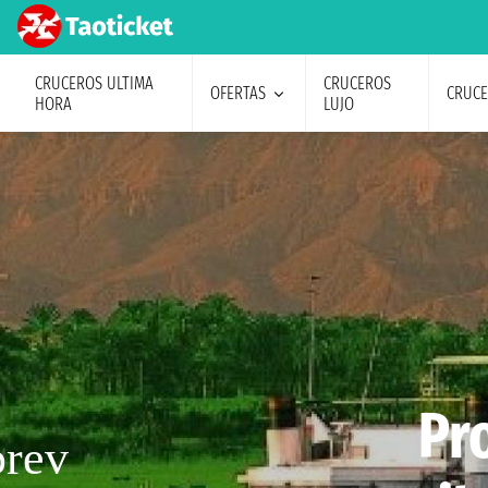
CRUCEROS ULTIMA
CRUCEROS
OFERTAS
CRUC
HORA
LUJO
Pr