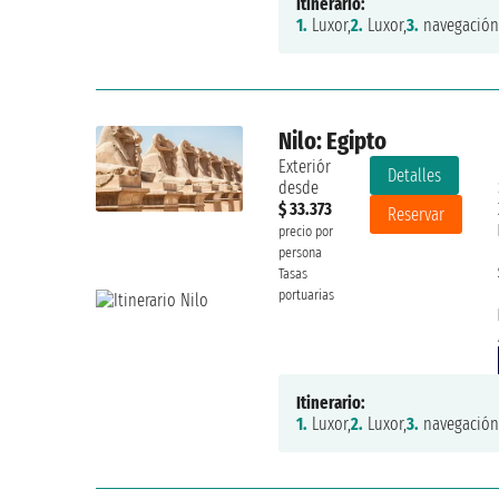
Itinerario:
1.
Luxor,
2.
Luxor,
3.
navegación
Nilo: Egipto
Exteriór
Detalles
desde
$ 33.373
Reservar
precio por
persona
Tasas
portuarias
Itinerario:
1.
Luxor,
2.
Luxor,
3.
navegación