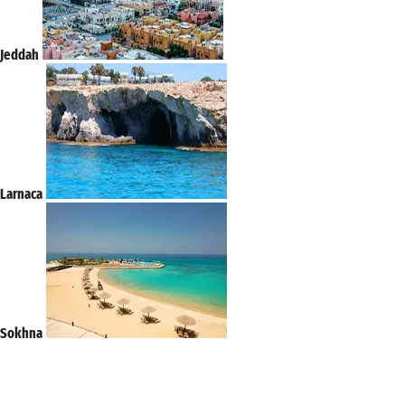
Jeddah
Larnaca
Sokhna