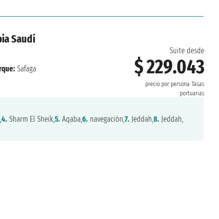
bia Saudí
Suite desde
$ 229.043
rque:
Safaga
precio por persona
Tasas
portuarias
,
4.
Sharm El Sheik,
5.
Aqaba,
6.
navegación,
7.
Jeddah,
8.
Jeddah,