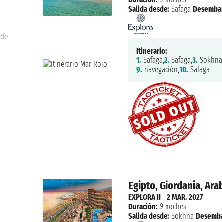
Salida desde:
Safaga
Desemba
 de
Itinerario:
1.
Safaga,
2.
Safaga,
3.
Sokhna
9.
navegación,
10.
Safaga
Egipto, Giordania, Ara
EXPLORA II
|
2 MAR. 2027
Duración:
9 noches
Salida desde:
Sokhna
Desemba