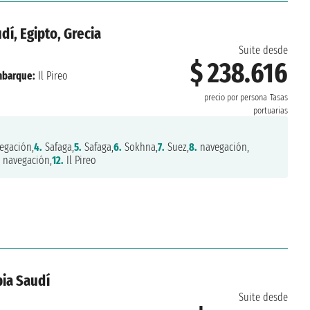
dí, Egipto, Grecia
Suite desde
$ 238.616
barque:
Il Pireo
precio por persona
Tasas
portuarias
egación,
4.
Safaga,
5.
Safaga,
6.
Sokhna,
7.
Suez,
8.
navegación,
navegación,
12.
Il Pireo
bia Saudí
Suite desde