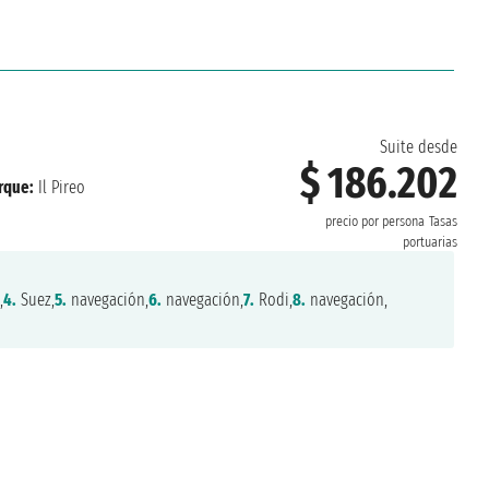
Suite desde
$ 186.202
rque:
Il Pireo
precio por persona
Tasas
portuarias
,
4.
Suez,
5.
navegación,
6.
navegación,
7.
Rodi,
8.
navegación,