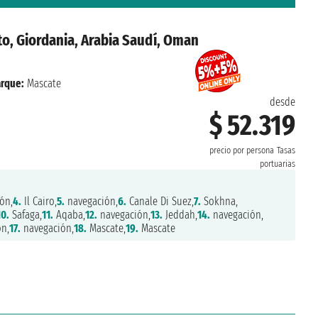
to, Giordania, Arabia Saudí, Oman
rque:
Mascate
desde
$ 52.319
precio por persona
Tasas
portuarias
ón,
4.
Il Cairo,
5.
navegación,
6.
Canale Di Suez,
7.
Sokhna,
10.
Safaga,
11.
Aqaba,
12.
navegación,
13.
Jeddah,
14.
navegación,
n,
17.
navegación,
18.
Mascate,
19.
Mascate