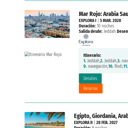
Mar Rojo: Arabia Sau
EXPLORA I
|
5 MAR. 2028
Duración:
10 noches
Salida desde:
Jeddah
Desem
Itinerario:
1.
Jeddah,
2.
Jeddah,
3.
nav
9.
navegación,
10.
Rodi,
11.
Detalles
Reservar
Egipto, Giordania, Ara
EXPLORA II
|
28 FEB. 2027
Duración:
9 noches