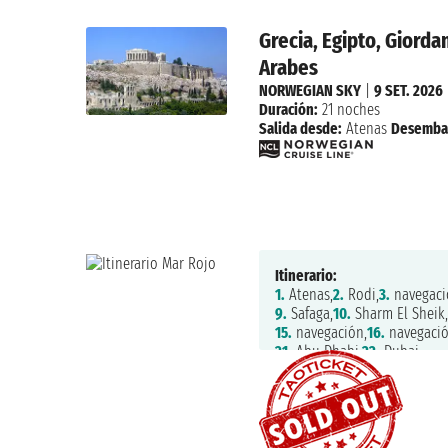
Grecia, Egipto, Giorda
Arabes
NORWEGIAN SKY
|
9 SET. 2026
Duración:
21 noches
Salida desde:
Atenas
Desemba
Itinerario:
1.
Atenas,
2.
Rodi,
3.
navegaci
9.
Safaga,
10.
Sharm El Sheik
15.
navegación,
16.
navegació
21.
Abu Dhabi,
22.
Dubai