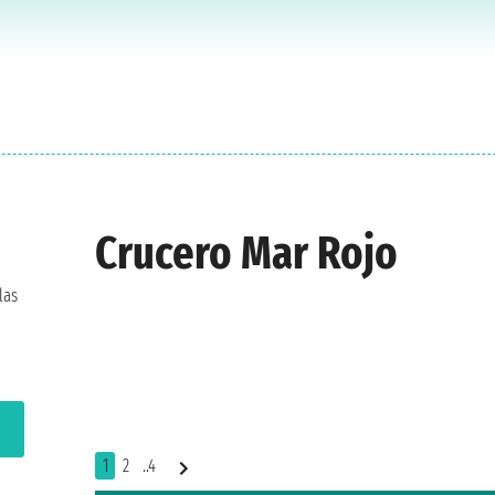
Crucero Mar Rojo
las
1
2
..4