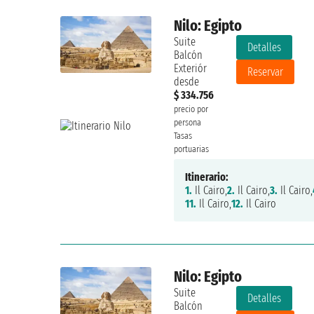
Nilo: Egipto
Suite
Detalles
Balcón
Exteriór
Reservar
desde
$ 334.756
precio por
persona
Tasas
portuarias
Itinerario:
1.
Il Cairo,
2.
Il Cairo,
3.
Il Cairo,
11.
Il Cairo,
12.
Il Cairo
Nilo: Egipto
Suite
Detalles
Balcón