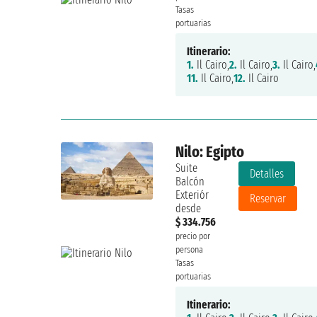
Tasas
portuarias
Itinerario:
1.
Il Cairo,
2.
Il Cairo,
3.
Il Cairo,
11.
Il Cairo,
12.
Il Cairo
Nilo: Egipto
Suite
Detalles
Balcón
Exteriór
Reservar
desde
$ 334.756
precio por
persona
Tasas
portuarias
Itinerario: