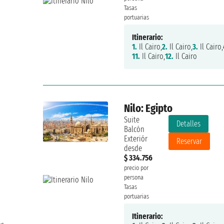
Tasas
portuarias
Itinerario:
1.
Il Cairo,
2.
Il Cairo,
3.
Il Cairo,
11.
Il Cairo,
12.
Il Cairo
Nilo: Egipto
Suite
Detalles
Balcón
Exteriór
Reservar
desde
$ 334.756
precio por
persona
Tasas
portuarias
Itinerario: