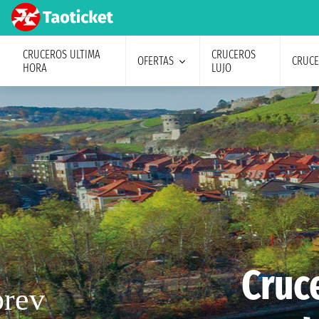
CRUCEROS ULTIMA
CRUCEROS
OFERTAS
CRUC
HORA
LUJO
Cruc