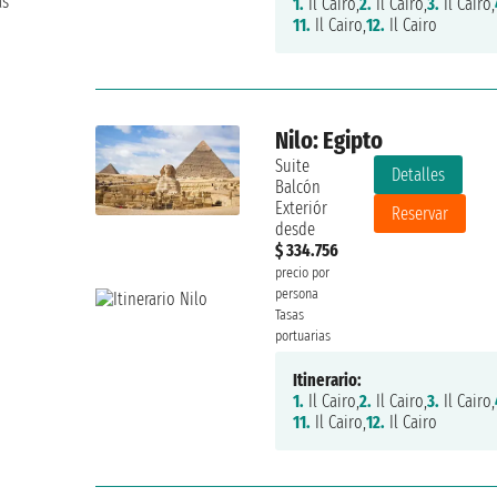
as
1.
Il Cairo,
2.
Il Cairo,
3.
Il Cairo,
11.
Il Cairo,
12.
Il Cairo
Nilo: Egipto
Suite
Detalles
Balcón
Exteriór
Reservar
desde
$ 334.756
precio por
persona
Tasas
portuarias
Itinerario:
1.
Il Cairo,
2.
Il Cairo,
3.
Il Cairo,
11.
Il Cairo,
12.
Il Cairo