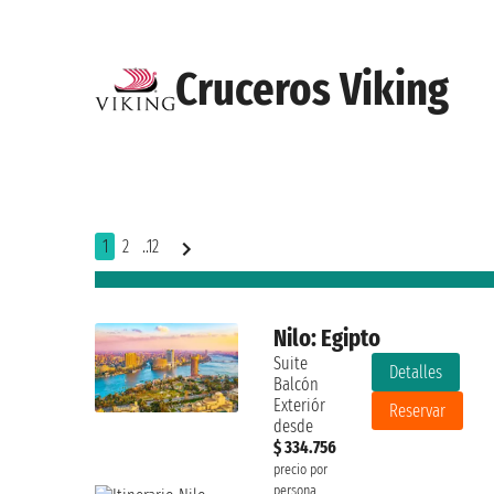
Cruceros Viking
1
2
..12
Nilo: Egipto
Suite
Detalles
Balcón
Exteriór
Reservar
desde
$ 334.756
precio por
persona