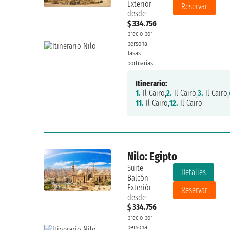
Exteriór
Reservar
desde
$ 334.756
precio por
persona
Tasas
portuarias
Itinerario:
1.
Il Cairo,
2.
Il Cairo,
3.
Il Cairo,
11.
Il Cairo,
12.
Il Cairo
Nilo: Egipto
Suite
Detalles
Balcón
Exteriór
Reservar
desde
$ 334.756
precio por
persona