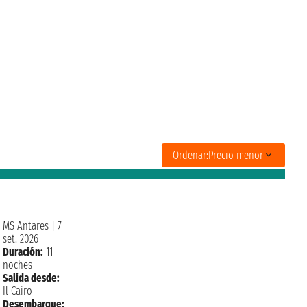
Ordenar:
Precio menor
MS Antares
|
7
set. 2026
Duración:
11
noches
Salida desde:
Il Cairo
Desembarque: