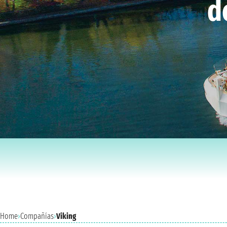
d
Home
›
Compañías
›
Viking