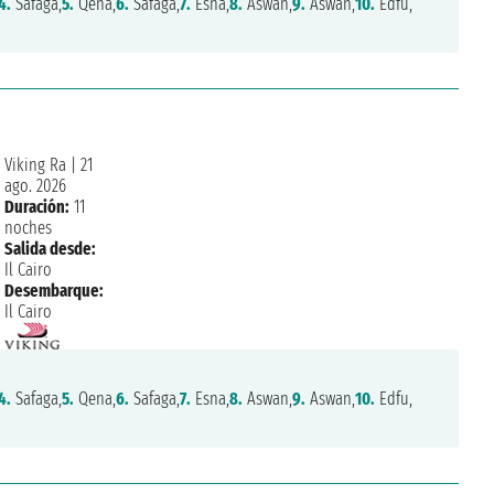
4.
Safaga,
5.
Qena,
6.
Safaga,
7.
Esna,
8.
Aswan,
9.
Aswan,
10.
Edfu,
Viking Ra
|
21
ago. 2026
Duración:
11
noches
Salida desde:
Il Cairo
Desembarque:
Il Cairo
4.
Safaga,
5.
Qena,
6.
Safaga,
7.
Esna,
8.
Aswan,
9.
Aswan,
10.
Edfu,