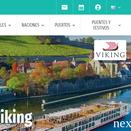
PUENTES Y
ALES
NACIONES
PUERTOS
FESTIVOS
iking