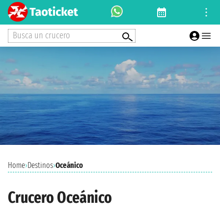
Busca un crucero
Home
›
Destinos
›
Oceánico
Crucero Oceánico