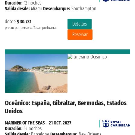
Duración:
12 noches
Salida desde:
Miami
Desembarque:
Southampton
desde
$ 30.731
Detalles
precio por persona
Tasas portuarias
Reservar
Oceánico: España, Gibraltar, Bermudas, Estados
Unidos
MARINER OF THE SEAS
|
21 OCT. 2027
Duración:
14 noches
Salida desde:
Barcelona
Desembarque:
New Orleans