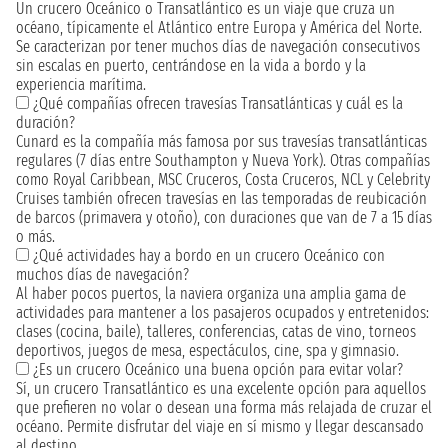
Un crucero Oceánico o Transatlántico es un viaje que cruza un
océano, típicamente el Atlántico entre Europa y América del Norte.
Se caracterizan por tener muchos días de navegación consecutivos
sin escalas en puerto, centrándose en la vida a bordo y la
experiencia marítima.
¿Qué compañías ofrecen travesías Transatlánticas y cuál es la
duración?
Cunard es la compañía más famosa por sus travesías transatlánticas
regulares (7 días entre Southampton y Nueva York). Otras compañías
como Royal Caribbean, MSC Cruceros, Costa Cruceros, NCL y Celebrity
Cruises también ofrecen travesías en las temporadas de reubicación
de barcos (primavera y otoño), con duraciones que van de 7 a 15 días
o más.
¿Qué actividades hay a bordo en un crucero Oceánico con
muchos días de navegación?
Al haber pocos puertos, la naviera organiza una amplia gama de
actividades para mantener a los pasajeros ocupados y entretenidos:
clases (cocina, baile), talleres, conferencias, catas de vino, torneos
deportivos, juegos de mesa, espectáculos, cine, spa y gimnasio.
¿Es un crucero Oceánico una buena opción para evitar volar?
Sí, un crucero Transatlántico es una excelente opción para aquellos
que prefieren no volar o desean una forma más relajada de cruzar el
océano. Permite disfrutar del viaje en sí mismo y llegar descansado
al destino.