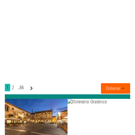
1
2
..86
Ordenar