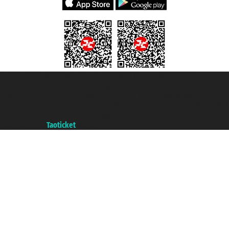
Taoticket S.r.l. Via Brigata Liguria, 3/21 16121 Genova ©2007/2026 -
Taoticket ® es una Marca Registrada
P.Iva 06206400720 - Capital Social € 100.000,00 i.v. - Registrado en la
Cámara de Comercio de Génova con REA 433093. - Aut. Prov. n° 6167/131601
- Seguro Unipol - polizza n. 206484182
A portal of the
Taoticket
group