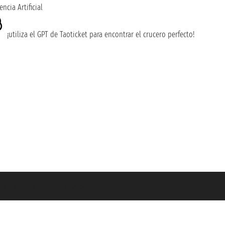
encia Artificial
¡utiliza el GPT de Taoticket para encontrar el crucero perfecto!
guro Unipol - polizza n. 206484182