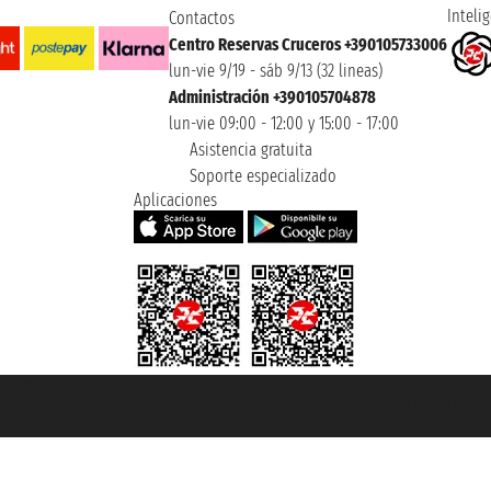
Intelig
Contactos
Centro Reservas Cruceros +390105733006
lun-vie 9/19 - sáb 9/13 (32 lineas)
Administración +390105704878
lun-vie 09:00 - 12:00 y 15:00 - 17:00
Asistencia gratuita
Soporte especializado
Aplicaciones
et ® es una Marca Registrada
mara de Comercio de Génova con REA 433093. - Aut. Prov. n° 6167/131601 - Se