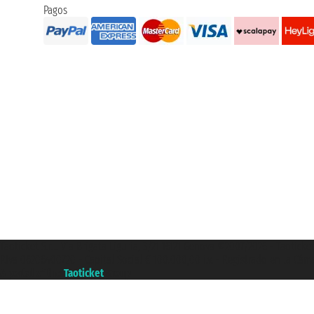
Pagos
Taoticket S.r.l. Via Brigata Liguria, 3/21 16121 Genova ©2007/2026 - Taotick
P.Iva 06206400720 - Capital Social € 100.000,00 i.v. - Registrado en la Cá
A portal of the
Taoticket
group