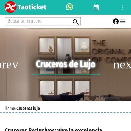
Busca un crucero
Cruceros de Lujo
Home
›
Cruceros lujo
Cruceros Exclusivos: vive la excelencia