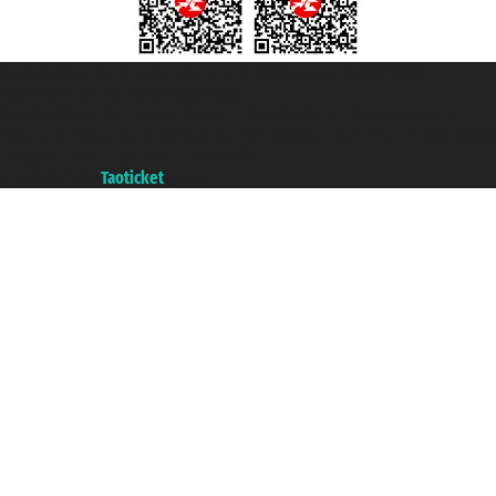
Taoticket S.r.l. Via Brigata Liguria, 3/21 16121 Genova ©2007/2026 -
Taoticket ® es una Marca Registrada
P.Iva 06206400720 - Capital Social € 100.000,00 i.v. - Registrado en la
Cámara de Comercio de Génova con REA 433093. - Aut. Prov. n° 6167/131601
- Seguro Unipol - polizza n. 206484182
A portal of the
Taoticket
group