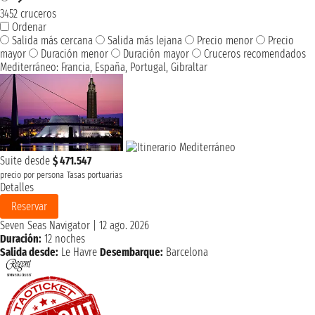
3452 cruceros
Ordenar
Salida más cercana
Salida más lejana
Precio menor
Precio
mayor
Duración menor
Duración mayor
Cruceros recomendados
Mediterráneo: Francia, España, Portugal, Gibraltar
Suite desde
$ 471.547
precio por persona
Tasas portuarias
Detalles
Reservar
Seven Seas Navigator
|
12 ago. 2026
Duración:
12 noches
Salida desde:
Le Havre
Desembarque:
Barcelona