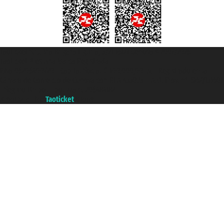
Taoticket S.r.l. Via Brigata Liguria, 3/21 16121 Genova ©2007/2026 -
Taoticket ® es una Marca Registrada
P.Iva 06206400720 - Capital Social € 100.000,00 i.v. - Registrado en la
Cámara de Comercio de Génova con REA 433093. - Aut. Prov. n° 6167/131601
- Seguro Unipol - polizza n. 206484182
A portal of the
Taoticket
group