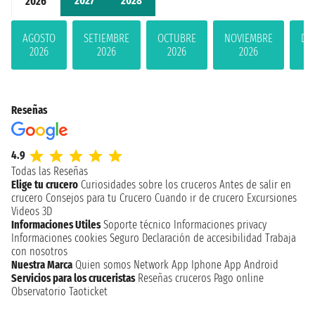
2027
2028
2026
AGOSTO
SETIEMBRE
OCTUBRE
NOVIEMBRE
DI
2026
2026
2026
2026
Reseñas
4.9
Todas las Reseñas
Elige tu crucero
Curiosidades sobre los cruceros
Antes de salir en
crucero
Consejos para tu Crucero
Cuando ir de crucero
Excursiones
Videos 3D
Informaciones Utiles
Soporte técnico
Informaciones privacy
Informaciones cookies
Seguro
Declaración de accesibilidad
Trabaja
con nosotros
Nuestra Marca
Quien somos
Network
App Iphone
App Android
Servicios para los cruceristas
Reseñas cruceros
Pago online
Observatorio Taoticket