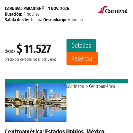
CARNIVAL PARADISE ®
|
1 NOV. 2026
Duración:
4 noches
Salida desde:
Tampa
Desembarque:
Tampa
Detalles
$ 11.527
desde
Reservar
precio por persona
Tasas portuarias
Centroamérica: Estados Unidos, México