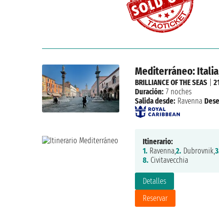
Mediterráneo: Italia
BRILLIANCE OF THE SEAS
|
2
Duración:
7 noches
Salida desde:
Ravenna
Dese
Itinerario:
1.
Ravenna,
2.
Dubrovnik,
3
8.
Civitavecchia
Detalles
Reservar