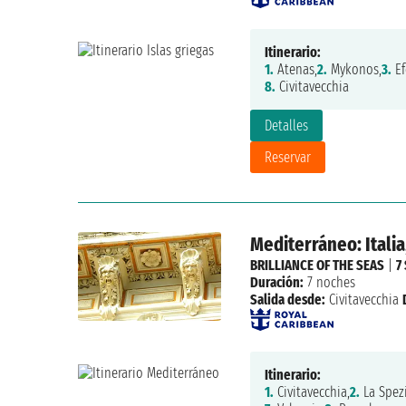
Itinerario:
1.
Atenas,
2.
Mykonos,
3.
Ef
8.
Civitavecchia
Detalles
Reservar
Mediterráneo: Italia
BRILLIANCE OF THE SEAS
|
7
Duración:
7 noches
Salida desde:
Civitavecchia
Itinerario:
1.
Civitavecchia,
2.
La Spezi