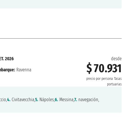
ET. 2026
desde
$ 70.931
barque:
Ravenna
precio por persona
Tasas
portuarias
cio,
4.
Civitavecchia,
5.
Nápoles,
6.
Messina,
7.
navegación,