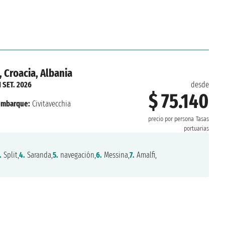
, Croacia, Albania
1 SET. 2026
desde
$ 75.140
mbarque:
Civitavecchia
precio por persona
Tasas
portuarias
.
Split,
4.
Saranda,
5.
navegación,
6.
Messina,
7.
Amalfi,