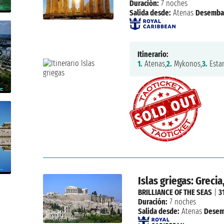
Duración:
7 noches
Salida desde:
Atenas
Desemba
Itinerario:
1.
Atenas,
2.
Mykonos,
3.
Esta
Islas griegas: Grecia,
BRILLIANCE OF THE SEAS
|
3
Duración:
7 noches
Salida desde:
Atenas
Desem