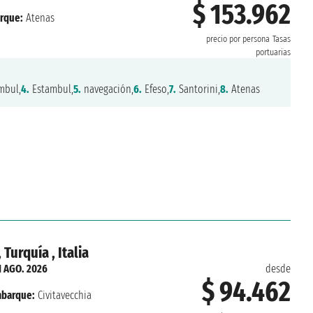
$ 153.962
rque:
Atenas
precio por persona
Tasas
portuarias
mbul,
4.
Estambul,
5.
navegación,
6.
Efeso,
7.
Santorini,
8.
Atenas
 Turquía , Italia
1 AGO. 2026
desde
$ 94.462
barque:
Civitavecchia