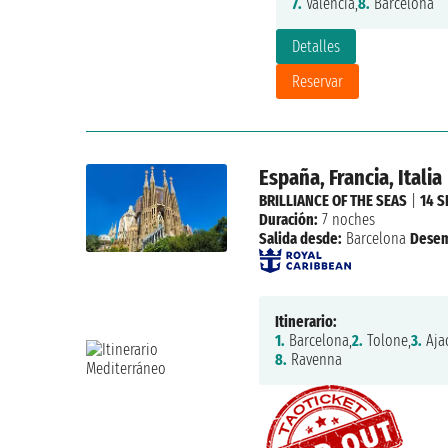
7.
Valencia,
8.
Barcelona
Detalles
Reservar
España, Francia, Italia
BRILLIANCE OF THE SEAS
|
14 S
Duración:
7 noches
Salida desde:
Barcelona
Desem
Itinerario:
1.
Barcelona,
2.
Tolone,
3.
Ajac
8.
Ravenna