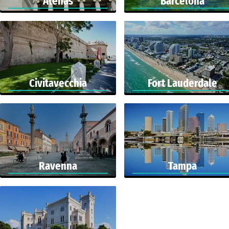
Atenas
Barcelona
Civitavecchia
Fort Lauderdale
Ravenna
Tampa