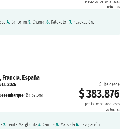
precio por persona
Tasas
portuarias
eso,
4.
Santorini,
5.
Chania ,
6.
Katakolon,
7.
navegación,
, Francia, España
 SET. 2026
Suite desde
$ 383.876
Desembarque:
Barcelona
precio por persona
Tasas
portuarias
a,
3.
Santa Margherita,
4.
Cannes,
5.
Marsella,
6.
navegación,