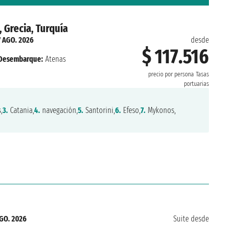
, Grecia, Turquía
7 AGO. 2026
desde
$ 117.516
Desembarque:
Atenas
precio por persona
Tasas
portuarias
,
3.
Catania,
4.
navegación,
5.
Santorini,
6.
Efeso,
7.
Mykonos,
GO. 2026
Suite desde