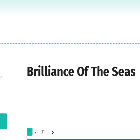
Brilliance Of The Seas
ue
1
2
..11