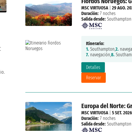
Fiordos Noruegos: G
MSC VIRTUOSA
|
29 AGO. 20
Duración:
7 noches
Salida desde:
Southampton
Itinerario:
1.
Southampton,
2.
navega
C
7.
navegación,
8.
Southam
Detalles
io.
Reservar
Europa del Norte: Gr
MSC VIRTUOSA
|
5 SET. 2026
Duración:
7 noches
Salida desde:
Southampton