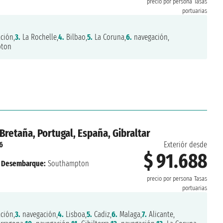
precio por persona
Tasas
portuarias
ción,
3.
La Rochelle,
4.
Bilbao,
5.
La Coruna,
6.
navegación,
ton
Bretaña, Portugal, España, Gibraltar
6
Exteriór desde
$ 91.688
Desembarque:
Southampton
precio por persona
Tasas
portuarias
ción,
3.
navegación,
4.
Lisboa,
5.
Cadiz,
6.
Malaga,
7.
Alicante,