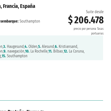
, Francia, España
Suite desde
$ 206.478
esembarque:
Southampton
precio por persona
Tasas
portuarias
n,
3.
Haugesund,
4.
Olden,
5.
Alesund,
6.
Kristiansand,
n,
9.
navegación,
10.
La Rochelle,
11.
Bilbao,
12.
La Coruna,
g,
15.
Southampton