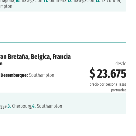
rragona,
10.
navegación,
11.
Gibilterra,
12.
navegación,
13.
La Coruna,
ampton
an Bretaña, Belgica, Francia
26
desde
$ 23.675
Desembarque:
Southampton
precio por persona
Tasas
portuarias
gge,
3.
Cherbourg,
4.
Southampton