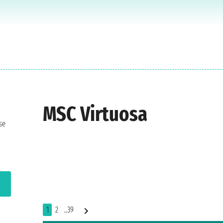
MSC Virtuosa
se
1
2
..39