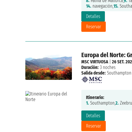
8.
Palma de Mallorca,
9.
Ta
14.
navegación,
15.
South
Detalles
Reservar
Europa del Norte: Gr
MSC VIRTUOSA
|
26 SET. 20
Duración:
3 noches
Salida desde:
Southampton
Itinerario:
1.
Southampton,
2.
Zeebru
Detalles
Reservar