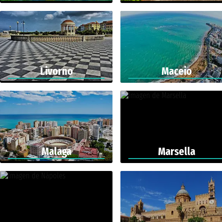
Livorno
Maceio
Malaga
Marsella