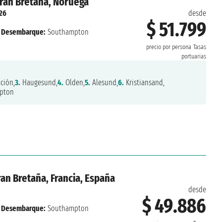
ran Bretaña, Noruega
26
desde
$ 51.799
Desembarque:
Southampton
precio por persona
Tasas
portuarias
ción,
3.
Haugesund,
4.
Olden,
5.
Alesund,
6.
Kristiansand,
pton
an Bretaña, Francia, España
desde
$ 49.886
Desembarque:
Southampton