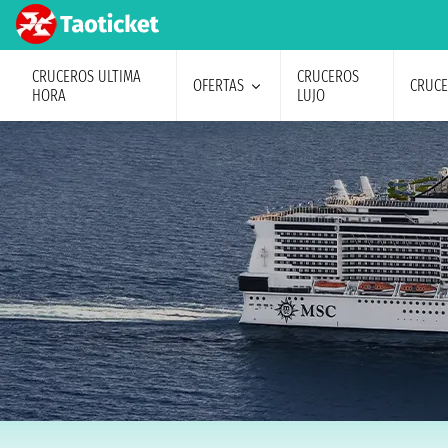
CRUCEROS ULTIMA
CRUCEROS
OFERTAS
CRUC
HORA
LUJO