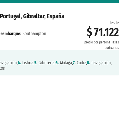
 Portugal, Gibraltar, España
desde
$ 71.122
esembarque:
Southampton
precio por persona
Tasas
portuarias
avegación,
4.
Lisboa,
5.
Gibilterra,
6.
Malaga,
7.
Cadiz,
8.
navegación,
ton