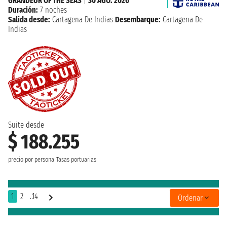
GRANDEUR OF THE SEAS
|
30 AGO. 2026
Duración:
7 noches
Salida desde:
Cartagena De Indias
Desembarque:
Cartagena De
Indias
Suite desde
$ 188.255
precio por persona
Tasas portuarias
1
2
..14
Ordenar