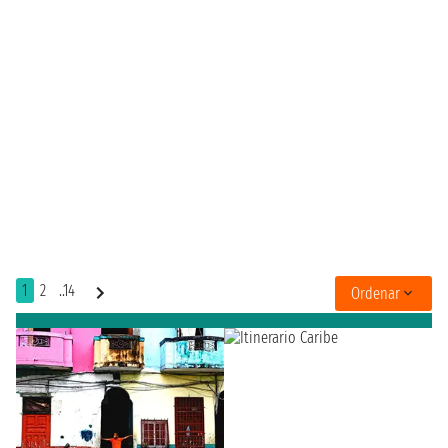
1
2
..14
Ordenar