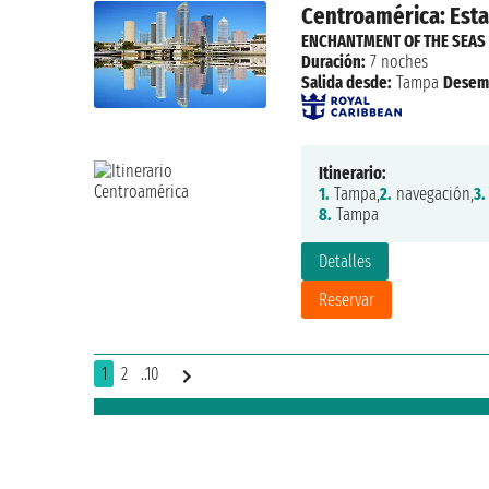
Centroamérica: Esta
ENCHANTMENT OF THE SEAS
Duración:
7 noches
Salida desde:
Tampa
Desem
Itinerario:
1.
Tampa,
2.
navegación,
3.
8.
Tampa
Detalles
Reservar
1
2
..10