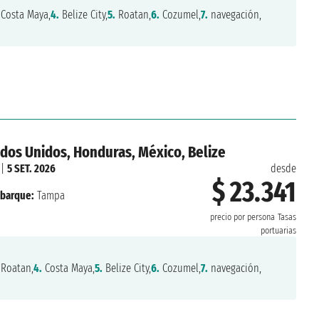
Costa Maya,
4.
Belize City,
5.
Roatan,
6.
Cozumel,
7.
navegación,
dos Unidos, Honduras, México, Belize
|
5 SET. 2026
desde
$ 23.341
barque:
Tampa
precio por persona
Tasas
portuarias
Roatan,
4.
Costa Maya,
5.
Belize City,
6.
Cozumel,
7.
navegación,