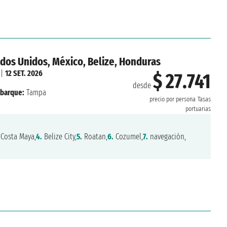
dos Unidos, México, Belize, Honduras
|
12 SET. 2026
$ 27.741
desde
barque:
Tampa
precio por persona
Tasas
portuarias
Costa Maya,
4.
Belize City,
5.
Roatan,
6.
Cozumel,
7.
navegación,