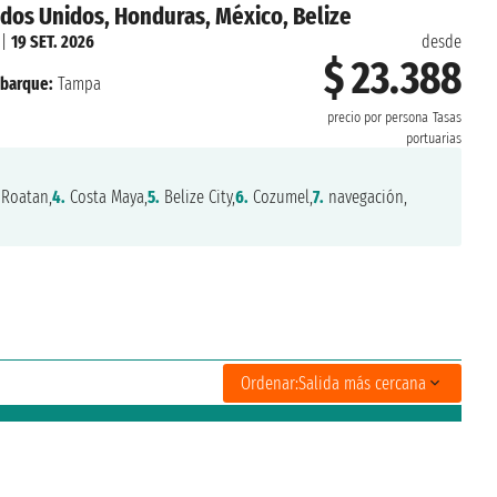
dos Unidos, Honduras, México, Belize
|
19 SET. 2026
desde
$ 23.388
barque:
Tampa
precio por persona
Tasas
portuarias
Roatan,
4.
Costa Maya,
5.
Belize City,
6.
Cozumel,
7.
navegación,
Ordenar:
Salida más cercana