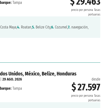
$ 29.463
barque:
Tampa
precio por persona
Tasas
portuarias
Costa Maya,
4.
Roatan,
5.
Belize City,
6.
Cozumel,
7.
navegación,
dos Unidos, México, Belize, Honduras
|
29 AGO. 2026
desde
$ 27.597
barque:
Tampa
precio por persona
Tasas
portuarias