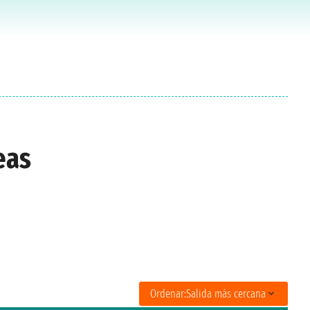
eas
Ordenar:
Salida más cercana