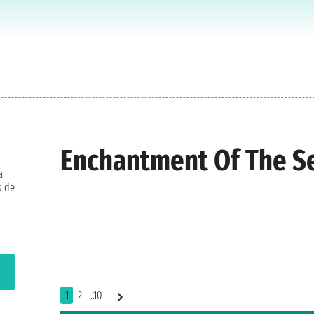
Enchantment Of The S
a
s de
1
2
..10