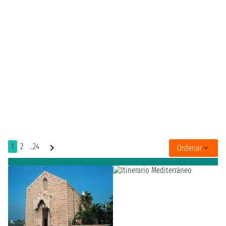
1
2
..24
Ordenar