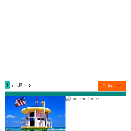
1
2
..10
Ordenar