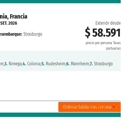
ia, Francia
 SET. 2026
Exteriór desde
$ 58.591
esembarque:
Strasburgo
precio por persona
Tasas
portuarias
m,
3.
Nimega,
4.
Colonia,
5.
Rudesheim,
6.
Mannheim,
7.
Strasburgo
Ordenar:
Salida más cercana