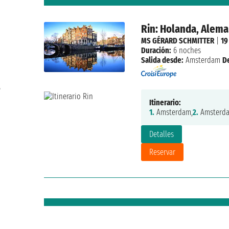
Rin: Holanda, Aleman
MS GÉRARD SCHMITTER
|
19
Duración:
6 noches
Salida desde:
Amsterdam
D
e
Itinerario:
1.
Amsterdam,
2.
Amsterda
Detalles
Reservar