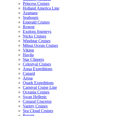
Princess Cruises
Holland America Line
Azamara
Seabourn
Emerald Cruises
Regent
Explora Journeys
Nicko Cruises
Windstar Cruises
Mitsui Ocean Cruises
Viking
Havila
Star Clippers
Celestyal Cruises
Aqua Expeditions
Cunard
Arosa
Quark Expeditions
Carnival Cruise Line
Oceania Cruises
Swan Hellenic
Corazul Cruceros
Variety Cruises
Sea Cloud Cruises
Ponant