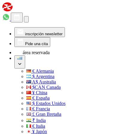
inscripción newsletter
Pide una cita
área reservada
€ Alemania
$ Argentina
A$ Australia
$CAN Canada
¥ China
€ España
$ Estados Unidos
€ Francia
£ Gran Bretaña
₹ India
€ Italia
¥ Japón