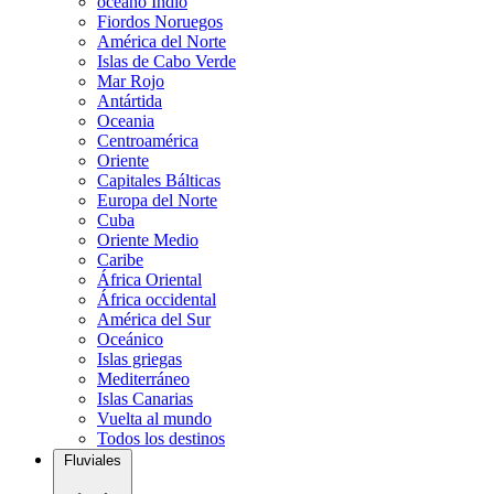
océano Indio
Fiordos Noruegos
América del Norte
Islas de Cabo Verde
Mar Rojo
Antártida
Oceania
Centroamérica
Oriente
Capitales Bálticas
Europa del Norte
Cuba
Oriente Medio
Caribe
África Oriental
África occidental
América del Sur
Oceánico
Islas griegas
Mediterráneo
Islas Canarias
Vuelta al mundo
Todos los destinos
Fluviales