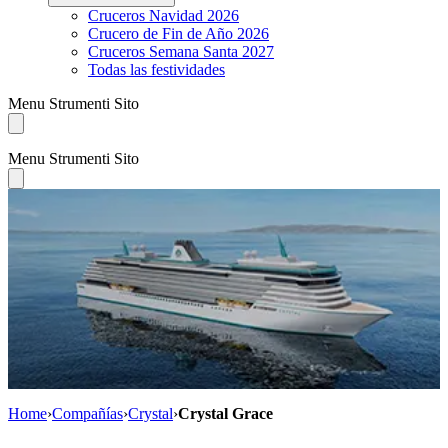
Cruceros Navidad 2026
Crucero de Fin de Año 2026
Cruceros Semana Santa 2027
Todas las festividades
Menu Strumenti Sito
Menu Strumenti Sito
Home
›
Compañías
›
Crystal
›
Crystal Grace