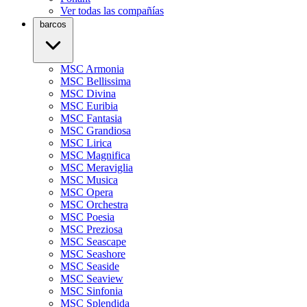
Ver todas las compañías
barcos
MSC Armonia
MSC Bellissima
MSC Divina
MSC Euribia
MSC Fantasia
MSC Grandiosa
MSC Lirica
MSC Magnifica
MSC Meraviglia
MSC Musica
MSC Opera
MSC Orchestra
MSC Poesia
MSC Preziosa
MSC Seascape
MSC Seashore
MSC Seaside
MSC Seaview
MSC Sinfonia
MSC Splendida