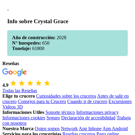
-
Info sobre Crystal Grace
Año de construcción:
2028
N° huespedes:
650
Tonelaje:
61800
Reseñas
4.9
Todas las Reseñas
Elige tu crucero
Curiosidades sobre los cruceros
Antes de salir en
crucero
Consejos para tu Crucero
Cuando ir de crucero
Excursiones
Videos 3D
Informaciones Utiles
Soporte técnico
Informaciones privacy
Informaciones cookies
Seguro
Declaración de accesibilidad
Trabaja
con nosotros
Nuestra Marca
Quien somos
Network
App Iphone
App Android
Servicios para los cruceristas
Reseñas cruceros
Pago online