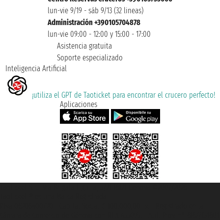
lun-vie 9/19 - sáb 9/13 (32 lineas)
Administración +390105704878
lun-vie 09:00 - 12:00 y 15:00 - 17:00
Asistencia gratuita
Soporte especializado
Inteligencia Artificial
¡utiliza el GPT de Taoticket para encontrar el crucero perfecto!
Aplicaciones
Taoticket S.r.l. Via Brigata Liguria, 3/21 16121 Genova ©2007/2026 -
Taoticket ® es una Marca Registrada
P.Iva 06206400720 - Capital Social € 100.000,00 i.v. - Registrado en la
Cámara de Comercio de Génova con REA 433093. - Aut. Prov. n° 6167/131601