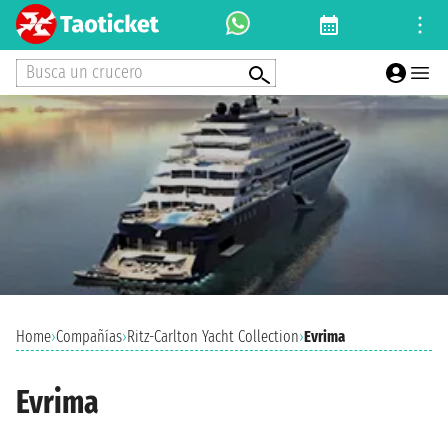
Busca un crucero
Home
›
Compañías
›
Ritz-Carlton Yacht Collection
›
Evrima
Evrima