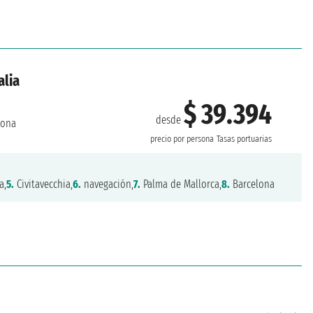
alia
$ 39.394
desde
lona
precio por persona
Tasas portuarias
a,
5.
Civitavecchia,
6.
navegación,
7.
Palma de Mallorca,
8.
Barcelona