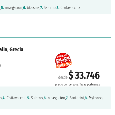
,
5.
navegación,
6.
Messina,
7.
Salerno,
8.
Civitavecchia
alia, Grecia
s
$ 33.746
desde
precio por persona
Tasas portuarias
o,
4.
Civitavecchia,
5.
Salerno,
6.
navegación,
7.
Santorini,
8.
Mykonos,