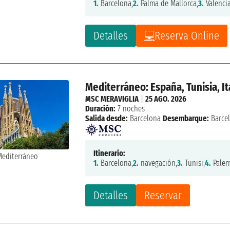
1.
Barcelona,
2.
Palma de Mallorca,
3.
Valencia
Detalles
Reserva Online
Mediterráneo: España, Tunisia, Ita
MSC MERAVIGLIA
|
25 AGO. 2026
Duración:
7 noches
Salida desde:
Barcelona
Desembarque:
Barce
Itinerario:
1.
Barcelona,
2.
navegación,
3.
Tunisi,
4.
Paler
Detalles
Reservar