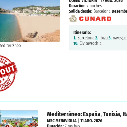
QUEEN VICTORIA
|
17 AGO. 2026
Duración:
7 noches
Salida desde:
Barcelona
Desemba
Itinerario:
1.
Barcelona,
2.
Ibiza,
3.
navegac
10.
Civitavecchia
Mediterráneo: España, Tunisia, Ita
MSC MERAVIGLIA
|
11 AGO. 2026
Duración:
7 noches