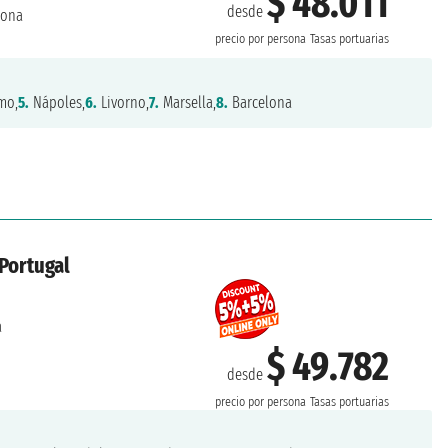
$ 48.011
desde
lona
precio por persona
Tasas portuarias
mo,
5.
Nápoles,
6.
Livorno,
7.
Marsella,
8.
Barcelona
 Portugal
a
$ 49.782
desde
precio por persona
Tasas portuarias