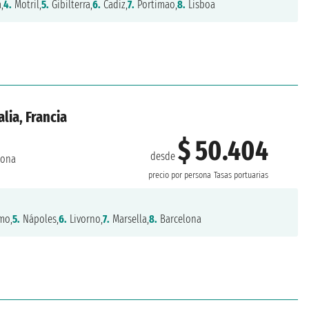
,
4.
Motril,
5.
Gibilterra,
6.
Cadiz,
7.
Portimao,
8.
Lisboa
lia, Francia
$ 50.404
desde
lona
precio por persona
Tasas portuarias
mo,
5.
Nápoles,
6.
Livorno,
7.
Marsella,
8.
Barcelona