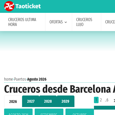
CRUCEROS ULTIMA
CRUCEROS
OFERTAS
CRUC
HORA
LUJO
home
›
Puertos
›
Agosto 2026
Cruceros desde Barcelona 
1
2
..6
2027
2028
2029
2026