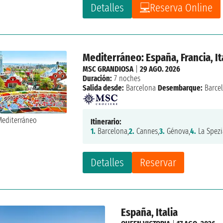
Detalles
Reserva Online
Mediterráneo: España, Francia, It
MSC GRANDIOSA
|
29 AGO. 2026
Duración:
7 noches
Salida desde:
Barcelona
Desembarque:
Barce
Itinerario:
1.
Barcelona,
2.
Cannes,
3.
Génova,
4.
La Spezi
Detalles
Reservar
España, Italia