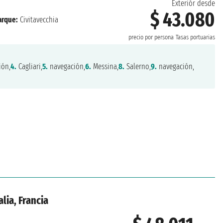
Exteriór desde
$ 43.080
rque:
Civitavecchia
precio por persona
Tasas portuarias
ión,
4.
Cagliari,
5.
navegación,
6.
Messina,
8.
Salerno,
9.
navegación,
lia, Francia