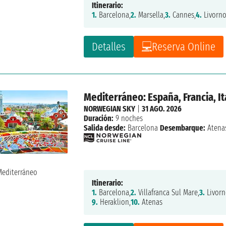
Itinerario:
1.
Barcelona,
2.
Marsella,
3.
Cannes,
4.
Livorno
Detalles
Reserva Online
Mediterráneo: España, Francia, It
NORWEGIAN SKY
|
31 AGO. 2026
Duración:
9 noches
Salida desde:
Barcelona
Desembarque:
Atena
Itinerario:
1.
Barcelona,
2.
Villafranca Sul Mare,
3.
Livorn
9.
Heraklion,
10.
Atenas