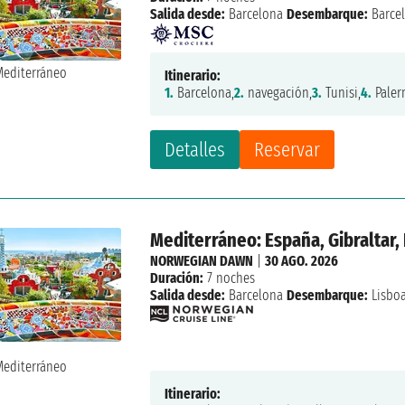
Salida desde:
Barcelona
Desembarque:
Barce
Itinerario:
1.
Barcelona,
2.
navegación,
3.
Tunisi,
4.
Paler
Detalles
Reservar
Mediterráneo: España, Gibraltar,
NORWEGIAN DAWN
|
30 AGO. 2026
Duración:
7 noches
Salida desde:
Barcelona
Desembarque:
Lisbo
Itinerario: