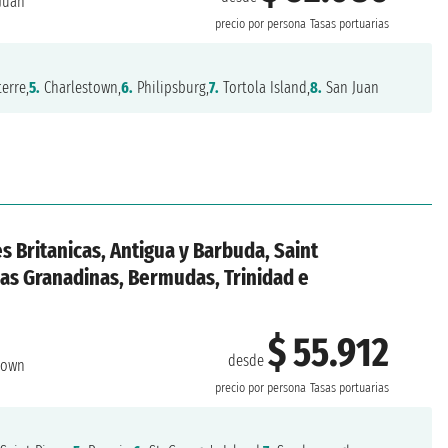
Juan
precio por persona
Tasas portuarias
erre,
5.
Charlestown,
6.
Philipsburg,
7.
Tortola Island,
8.
San Juan
es Britanicas, Antigua y Barbuda, Saint
las Granadinas, Bermudas, Trinidad e
$ 55.912
desde
town
precio por persona
Tasas portuarias