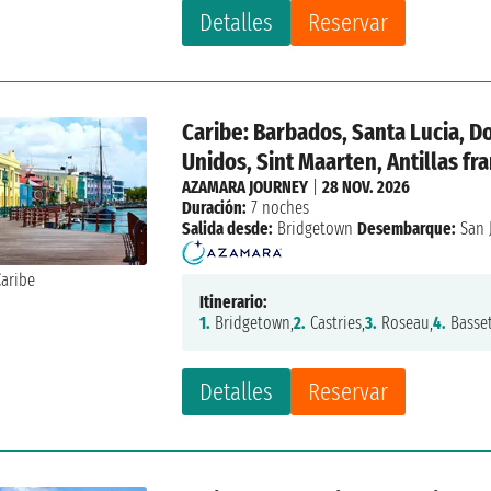
Detalles
Reservar
Caribe: Barbados, Santa Lucia, Do
Unidos, Sint Maarten, Antillas fr
AZAMARA JOURNEY
|
28 NOV. 2026
Duración:
7 noches
Salida desde:
Bridgetown
Desembarque:
San 
Itinerario:
1.
Bridgetown,
2.
Castries,
3.
Roseau,
4.
Basset
Detalles
Reservar