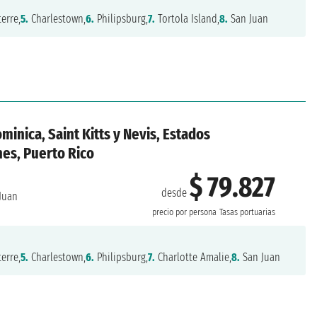
erre,
5.
Charlestown,
6.
Philipsburg,
7.
Tortola Island,
8.
San Juan
minica, Saint Kitts y Nevis, Estados
nes, Puerto Rico
$ 79.827
desde
Juan
precio por persona
Tasas portuarias
erre,
5.
Charlestown,
6.
Philipsburg,
7.
Charlotte Amalie,
8.
San Juan