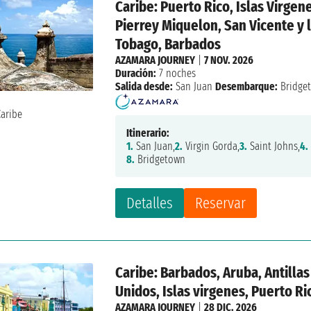
Caribe: Puerto Rico, Islas Virgen
Pierrey Miquelon, San Vicente y 
Tobago, Barbados
AZAMARA JOURNEY
|
7 NOV. 2026
Duración:
7 noches
Salida desde:
San Juan
Desembarque:
Bridge
Itinerario:
1.
San Juan,
2.
Virgin Gorda,
3.
Saint Johns,
4.
8.
Bridgetown
Detalles
Reservar
Caribe: Barbados, Aruba, Antilla
Unidos, Islas virgenes, Puerto Ri
AZAMARA JOURNEY
|
28 DIC. 2026