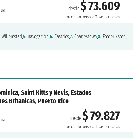
$ 73.609
desde
Juan
precio por persona
Tasas portuarias
.
Willemstad,
5.
navegación,
6.
Castries,
7.
Charlestown,
8.
Frederiksted,
minica, Saint Kitts y Nevis, Estados
nes Britanicas, Puerto Rico
$ 79.827
desde
Juan
precio por persona
Tasas portuarias