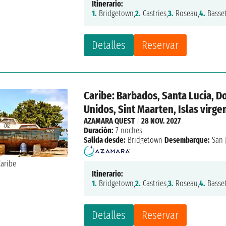
Itinerario:
1.
Bridgetown,
2.
Castries,
3.
Roseau,
4.
Basset
Detalles
Reservar
Caribe: Barbados, Santa Lucia, Do
Unidos, Sint Maarten, Islas virge
AZAMARA QUEST
|
28 NOV. 2027
Duración:
7 noches
Salida desde:
Bridgetown
Desembarque:
San 
Itinerario:
1.
Bridgetown,
2.
Castries,
3.
Roseau,
4.
Basset
Detalles
Reservar