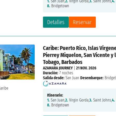
1.
San Juan,
2.
Virgin Gorda,
3.
Saint Johns,
4.
8.
Bridgetown
Detalles
Reservar
Caribe: Puerto Rico, Islas Virgen
Pierrey Miquelon, San Vicente y 
Tobago, Barbados
AZAMARA JOURNEY
|
21 NOV. 2026
Duración:
7 noches
Salida desde:
San Juan
Desembarque:
Bridge
Itinerario:
1.
San Juan,
2.
Virgin Gorda,
3.
Saint Johns,
4.
8.
Bridgetown