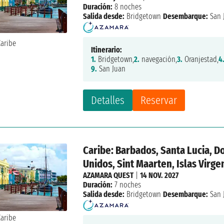
Duración:
8 noches
Salida desde:
Bridgetown
Desembarque:
San 
Itinerario:
1.
Bridgetown,
2.
navegación,
3.
Oranjestad,
4
9.
San Juan
Detalles
Reservar
Caribe: Barbados, Santa Lucia, Do
Unidos, Sint Maarten, Islas Virge
AZAMARA QUEST
|
14 NOV. 2027
Duración:
7 noches
Salida desde:
Bridgetown
Desembarque:
San 