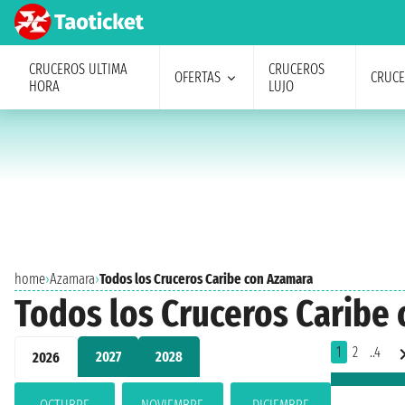
CRUCEROS ULTIMA
CRUCEROS
OFERTAS
CRUC
HORA
LUJO
home
›
Azamara
›
Todos los Cruceros Caribe con Azamara
Todos los Cruceros Caribe
1
2
..4
2027
2028
2026