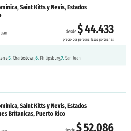
minica, Saint Kitts y Nevis, Estados
o
$ 44.433
desde
Juan
precio por persona
Tasas portuarias
erre,
5.
Charlestown,
6.
Philipsburg,
7.
San Juan
minica, Saint Kitts y Nevis, Estados
nes Britanicas, Puerto Rico
$ 52.086
desde