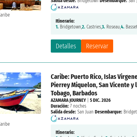
Salida desde:
Bridgetown
Desembarque:
San 
Itinerario:
1.
Bridgetown,
2.
Castries,
3.
Roseau,
4.
Basset
Detalles
Reservar
Caribe: Puerto Rico, Islas Virgen
Pierrey Miquelon, San Vicente y 
Tobago, Barbados
AZAMARA JOURNEY
|
5 DIC. 2026
Duración:
7 noches
Salida desde:
San Juan
Desembarque:
Bridge
Itinerario: