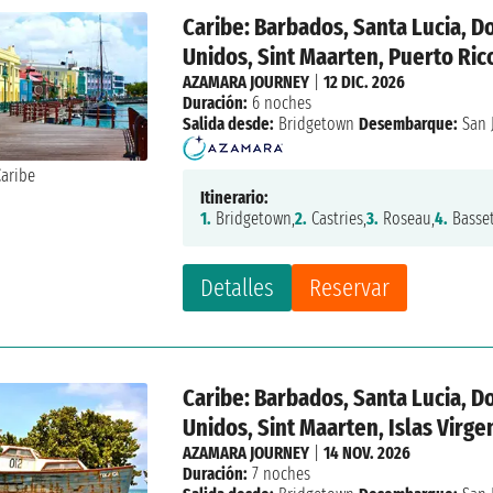
Caribe: Barbados, Santa Lucia, Do
Unidos, Sint Maarten, Puerto Ric
AZAMARA JOURNEY
|
12 DIC. 2026
Duración:
6 noches
Salida desde:
Bridgetown
Desembarque:
San 
Itinerario:
1.
Bridgetown,
2.
Castries,
3.
Roseau,
4.
Basset
Detalles
Reservar
Caribe: Barbados, Santa Lucia, Do
Unidos, Sint Maarten, Islas Virge
AZAMARA JOURNEY
|
14 NOV. 2026
Duración:
7 noches