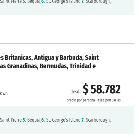
Saint Pierre,
5.
Bequia,
6.
St. George's Island,
7.
Scarborough,
es Britanicas, Antigua y Barbuda, Saint
las Granadinas, Bermudas, Trinidad e
$ 58.782
desde
town
precio por persona
Tasas portuarias
Saint Pierre,
5.
Bequia,
6.
St. George's Island,
7.
Scarborough,