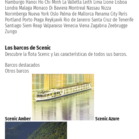
Hamburgo
Hanoi
Ho Chi Minh
La Valletta
Leith
Lima
Lione
Lisboa
Londra
Malaga
Monaco Di Baviera
Montreal
Nassau
Nizza
Norimberga
Nueva York
Oslo
Palma de Mallorca
Panama City
París
Portland
Porto
Praga
Reykjavik
Rio de Janeiro
Santa Cruz de Tenerife
Santiago
Siem Reap
Valparaiso
Venecia
Viena
Zagabria
Zeebrugge
Zurigo
Los barcos de Scenic
Descubre la flota Scenic y las características de todos sus barcos.
Barcos destacados
Otros barcos
Scenic Amber
Scenic Azure