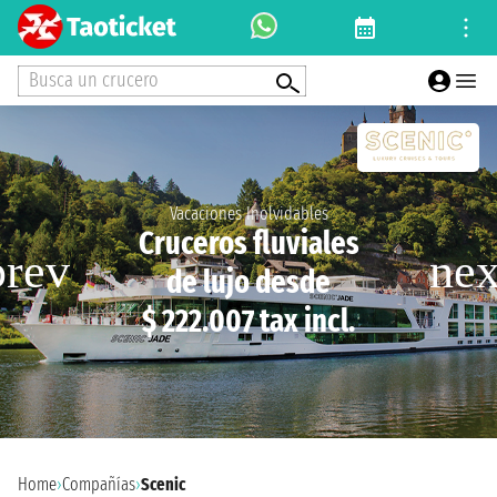
Busca un crucero
Vacaciones Inolvidables
Cruceros fluviales
de lujo desde
$ 222.007 tax incl.
Home
›
Compañías
›
Scenic