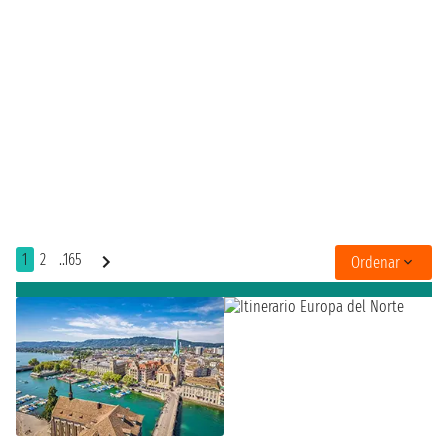
1
2
..165
Ordenar