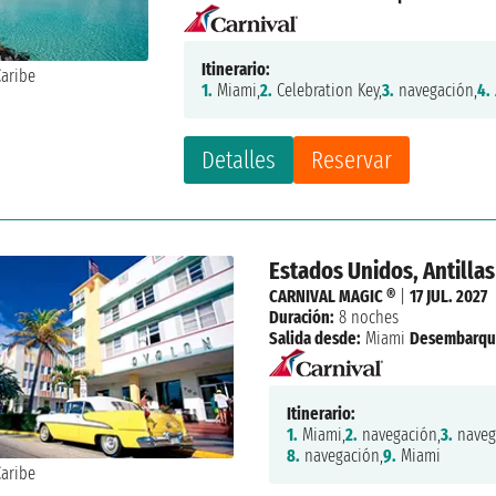
Itinerario:
1.
Miami,
2.
Celebration Key,
3.
navegación,
4.
Detalles
Reservar
Estados Unidos, Antilla
CARNIVAL MAGIC ®
|
17 JUL. 2027
Duración:
8 noches
Salida desde:
Miami
Desembarqu
Itinerario:
1.
Miami,
2.
navegación,
3.
naveg
8.
navegación,
9.
Miami