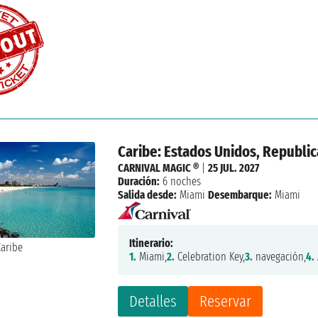
Caribe: Estados Unidos, Republic
CARNIVAL MAGIC ®
|
25 JUL. 2027
Duración:
6 noches
Salida desde:
Miami
Desembarque:
Miami
Itinerario:
1.
Miami,
2.
Celebration Key,
3.
navegación,
4.
Detalles
Reservar