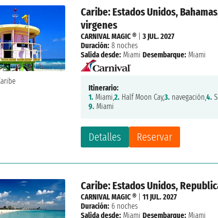
Caribe: Estados Unidos, Bahamas,
virgenes
CARNIVAL MAGIC ®
|
3 JUL. 2027
Duración:
8 noches
Salida desde:
Miami
Desembarque:
Miami
Itinerario:
1.
Miami,
2.
Half Moon Cay,
3.
navegación,
4.
S
9.
Miami
Detalles
Reservar
Caribe: Estados Unidos, Republic
CARNIVAL MAGIC ®
|
11 JUL. 2027
Duración:
6 noches
Salida desde:
Miami
Desembarque:
Miami