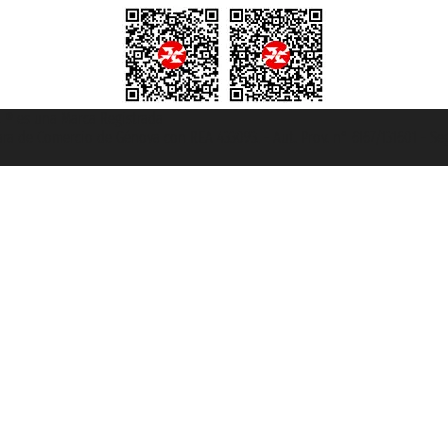
et ® es una Marca Registrada
mara de Comercio de Génova con REA 433093. - Aut. Prov. n° 6167/131601 - Se