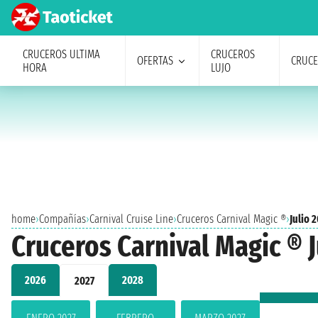
CRUCEROS ULTIMA
CRUCEROS
OFERTAS
CRUC
HORA
LUJO
home
›
Compañías
›
Carnival Cruise Line
›
Cruceros Carnival Magic ®
›
Julio 
Cruceros Carnival Magic ® J
2026
2028
2027