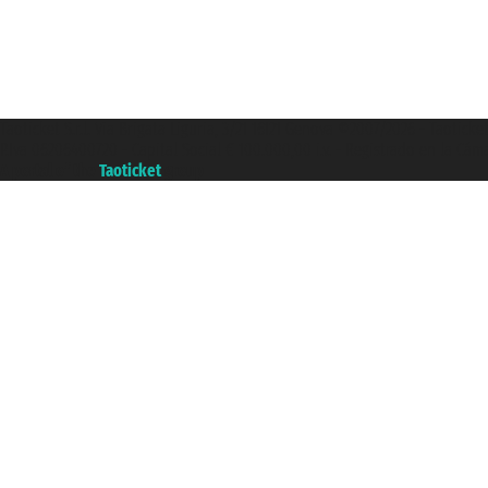
Taoticket S.r.l. Via Brigata Liguria, 3/21 16121 Genova ©2007/2026 - Taotick
P.Iva 06206400720 - Capital Social € 100.000,00 i.v. - Registrado en la Cá
A portal of the
Taoticket
group