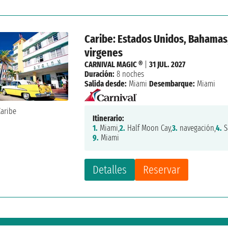
Caribe: Estados Unidos, Bahamas,
virgenes
CARNIVAL MAGIC ®
|
31 JUL. 2027
Duración:
8 noches
Salida desde:
Miami
Desembarque:
Miami
Itinerario:
1.
Miami,
2.
Half Moon Cay,
3.
navegación,
4.
S
9.
Miami
Detalles
Reservar