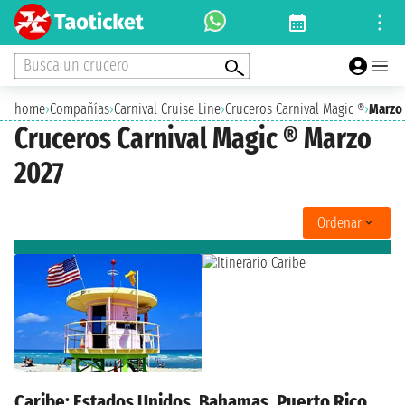
Busca un crucero
home
›
Compañías
›
Carnival Cruise Line
›
Cruceros Carnival Magic ®
›
Marzo
Cruceros Carnival Magic ® Marzo
2027
Ordenar
Caribe: Estados Unidos, Bahamas, Puerto Rico,