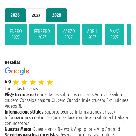
2026
2028
2027
ENERO
FEBRERO
MARZO
ABRIL
MAYO
JU
2027
2027
2027
2027
2027
2
Reseñas
4.9
Todas las Reseñas
Elige tu crucero
Curiosidades sobre los cruceros
Antes de salir en
crucero
Consejos para tu Crucero
Cuando ir de crucero
Excursiones
Videos 3D
Informaciones Utiles
Soporte técnico
Informaciones privacy
Informaciones cookies
Seguro
Declaración de accesibilidad
Trabaja
con nosotros
Nuestra Marca
Quien somos
Network
App Iphone
App Android
Servicios para los cruceristas
Reseñas cruceros
Pago online