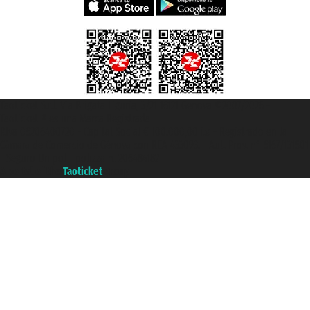
Taoticket S.r.l. Via Brigata Liguria, 3/21 16121 Genova ©2007/2026 -
Taoticket ® es una Marca Registrada
P.Iva 06206400720 - Capital Social € 100.000,00 i.v. - Registrado en la
Cámara de Comercio de Génova con REA 433093. - Aut. Prov. n° 6167/131601
- Seguro Unipol - polizza n. 206484182
A portal of the
Taoticket
group