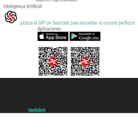
Inteligencia Artificial
¡utiliza el GPT de Taoticket para encontrar el crucero perfecto!
Aplicaciones
Taoticket S.r.l. Via Brigata Liguria, 3/21 16121 Genova ©2007/2026 -
Taoticket ® es una Marca Registrada
P.Iva 06206400720 - Capital Social € 100.000,00 i.v. - Registrado en la
Cámara de Comercio de Génova con REA 433093. - Aut. Prov. n° 6167/131601
- Seguro Unipol - polizza n. 206484182
A portal of the
Taoticket
group