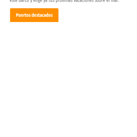
este barco y elige ya tus próximas vacaciones sobre el mar.
Puertos destacados