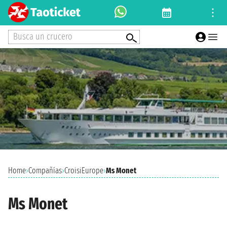
Busca un crucero
Home
›
Compañías
›
CroisiEurope
›
Ms Monet
Ms Monet