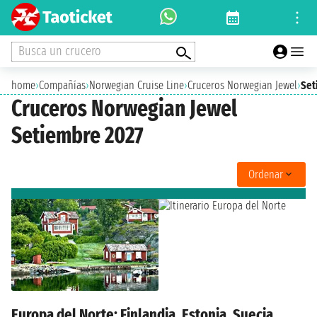
Busca un crucero
home
›
Compañías
›
Norwegian Cruise Line
›
Cruceros Norwegian Jewel
›
Set
Cruceros Norwegian Jewel
Setiembre 2027
Ordenar
Europa del Norte: Finlandia, Estonia, Suecia,