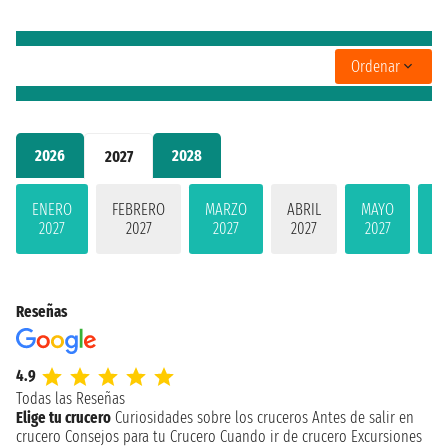
Ordenar
2026
2028
2027
ENERO
FEBRERO
MARZO
ABRIL
MAYO
JU
2027
2027
2027
2027
2027
2
Reseñas
4.9
Todas las Reseñas
Elige tu crucero
Curiosidades sobre los cruceros
Antes de salir en
crucero
Consejos para tu Crucero
Cuando ir de crucero
Excursiones