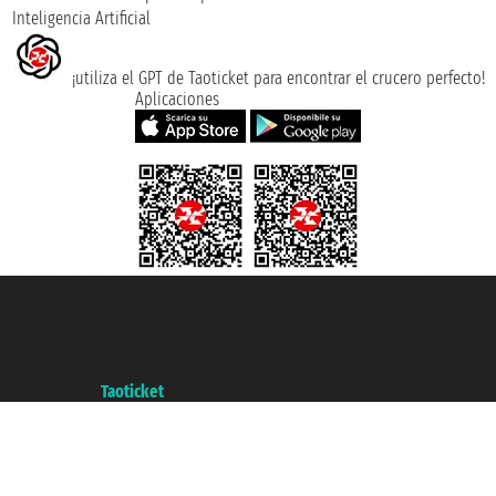
Inteligencia Artificial
¡utiliza el GPT de Taoticket para encontrar el crucero perfecto!
Aplicaciones
Taoticket S.r.l. Via Brigata Liguria, 3/21 16121 Genova ©2007/2026 -
Taoticket ® es una Marca Registrada
P.Iva 06206400720 - Capital Social € 100.000,00 i.v. - Registrado en la
Cámara de Comercio de Génova con REA 433093. - Aut. Prov. n° 6167/131601
- Seguro Unipol - polizza n. 206484182
A portal of the
Taoticket
group