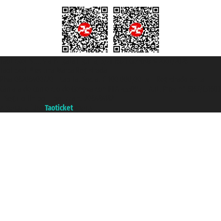
Taoticket S.r.l. Via Brigata Liguria, 3/21 16121 Genova ©2007/2026 -
Taoticket ® es una Marca Registrada
P.Iva 06206400720 - Capital Social € 100.000,00 i.v. - Registrado en la
Cámara de Comercio de Génova con REA 433093. - Aut. Prov. n° 6167/131601
- Seguro Unipol - polizza n. 206484182
A portal of the
Taoticket
group