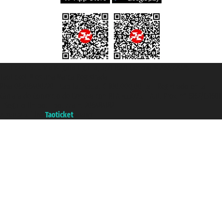
Taoticket S.r.l. Via Brigata Liguria, 3/21 16121 Genova ©2007/2026 -
Taoticket ® es una Marca Registrada
P.Iva 06206400720 - Capital Social € 100.000,00 i.v. - Registrado en la
Cámara de Comercio de Génova con REA 433093. - Aut. Prov. n° 6167/131601
- Seguro Unipol - polizza n. 206484182
A portal of the
Taoticket
group