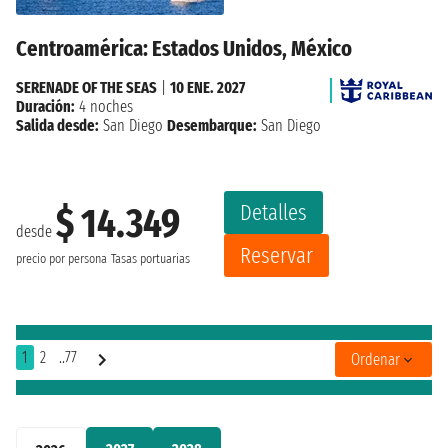
Centroamérica: Estados Unidos, México
SERENADE OF THE SEAS
|
10 ENE. 2027
Duración:
4 noches
Salida desde:
San Diego
Desembarque:
San Diego
Detalles
$ 14.349
desde
Reservar
precio por persona
Tasas portuarias
1
2
..77
Ordenar