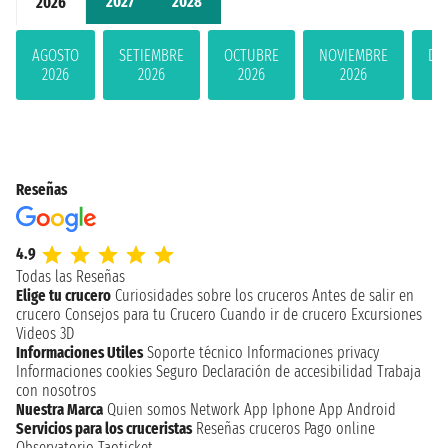
2027
2028
2026
AGOSTO
SETIEMBRE
OCTUBRE
NOVIEMBRE
DI
2026
2026
2026
2026
Reseñas
4.9
Todas las Reseñas
Elige tu crucero
Curiosidades sobre los cruceros
Antes de salir en
crucero
Consejos para tu Crucero
Cuando ir de crucero
Excursiones
Videos 3D
Informaciones Utiles
Soporte técnico
Informaciones privacy
Informaciones cookies
Seguro
Declaración de accesibilidad
Trabaja
con nosotros
Nuestra Marca
Quien somos
Network
App Iphone
App Android
Servicios para los cruceristas
Reseñas cruceros
Pago online
Observatorio Taoticket