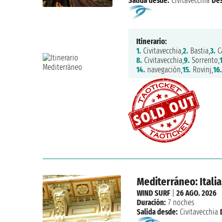
Salida desde:
Civitavecchia
De
Itinerario:
1.
Civitavecchia,
2.
Bastia,
3.
C
8.
Civitavecchia,
9.
Sorrento,
14.
navegación,
15.
Rovinj,
16
Mediterráneo: Italia
WIND SURF
|
26 AGO. 2026
Duración:
7 noches
Salida desde:
Civitavecchia