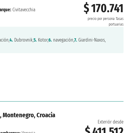
$ 170.741
arque:
Civitavecchia
precio por persona
Tasas
portuarias
ción,
4.
Dubrovnik,
5.
Kotor,
6.
navegación,
7.
Giardini-Naxos,
o, Montenegro, Croacia
Exteriór desde
$ 411.512