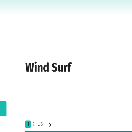
Wind Surf
1
2
..16