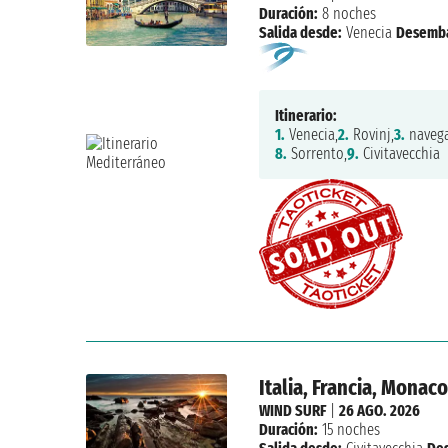
Duración:
8 noches
Salida desde:
Venecia
Desemb
Itinerario:
1.
Venecia,
2.
Rovinj,
3.
navega
8.
Sorrento,
9.
Civitavecchia
Italia, Francia, Monac
WIND SURF
|
26 AGO. 2026
Duración:
15 noches