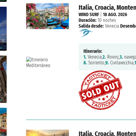
Italia, Croacia, Monte
WIND SURF
|
18 AGO. 2026
Duración:
10 noches
Salida desde:
Venecia
Desemb
Itinerario:
1.
Venecia,
2.
Rovinj,
3.
navega
8.
Sorrento,
9.
Civitavecchia,
Italia, Croacia, Monte