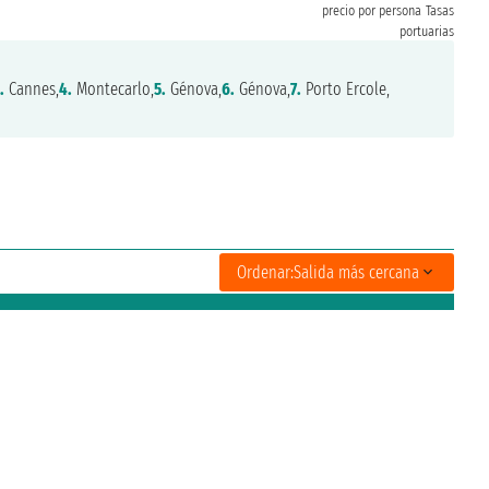
precio por persona
Tasas
portuarias
.
Cannes,
4.
Montecarlo,
5.
Génova,
6.
Génova,
7.
Porto Ercole,
Ordenar:
Salida más cercana