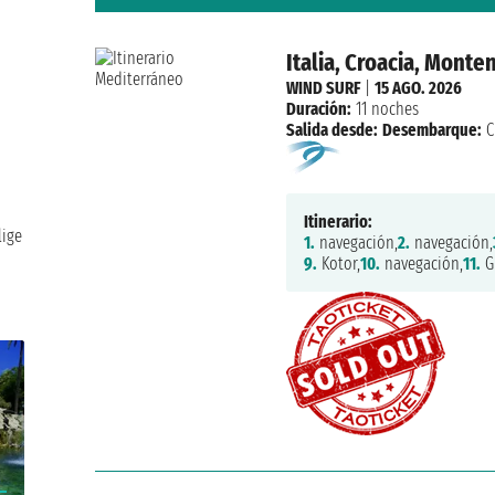
Italia, Croacia, Monte
WIND SURF
|
15 AGO. 2026
Duración:
11 noches
Salida desde:
Desembarque:
C
Itinerario:
lige
1.
navegación,
2.
navegación,
9.
Kotor,
10.
navegación,
11.
Gi