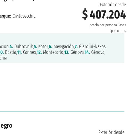
Exteriór desde
$ 407.204
arque:
Civitavecchia
precio por persona
Tasas
portuarias
ción,
4.
Dubrovnik,
5.
Kotor,
6.
navegación,
7.
Giardini-Naxos,
10.
Bastia,
11.
Cannes,
12.
Montecarlo,
13.
Génova,
14.
Génova,
chia
negro
Exteriór desde