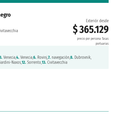
negro
Exteriór desde
$ 365.129
ivitavecchia
precio por persona
Tasas
portuarias
3.
Venecia,
4.
Venecia,
6.
Rovinj,
7.
navegación,
8.
Dubrovnik,
ardini-Naxos,
12.
Sorrento,
13.
Civitavecchia