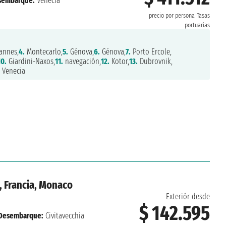
sembarque:
Venecia
precio por persona
Tasas
portuarias
annes,
4.
Montecarlo,
5.
Génova,
6.
Génova,
7.
Porto Ercole,
10.
Giardini-Naxos,
11.
navegación,
12.
Kotor,
13.
Dubrovnik,
.
Venecia
, Francia, Monaco
Exteriór desde
$ 142.595
Desembarque:
Civitavecchia