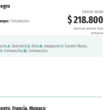
negro
Exteriór desde
$ 218.800
arque:
Civitavecchia
precio por persona
Tasas
portuarias
ción,
4.
Dubrovnik,
5.
Kotor,
6.
navegación,
7.
Giardini-Naxos,
11.
Civitavecchia,
12.
Civitavecchia
negro, Francia, Monaco