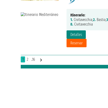
Itinerario:
1.
Civitavecchia,
2.
Bastia,
3
8.
Civitavecchia
Detalles
Reservar
1
2
..16