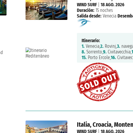
WIND SURF
|
18 AGO. 2026
Duración:
15 noches
Salida desde:
Venecia
Desemb
Itinerario:
1.
Venecia,
2.
Rovinj,
3.
navega
8.
Sorrento,
9.
Civitavecchia,
nd
15.
Porto Ercole,
16.
Civitavec
Italia, Croacia, Monte
WIND SURF
|
18 AGO. 2026