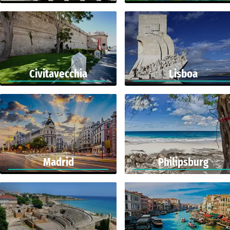
Civitavecchia
Lisboa
Madrid
Philipsburg