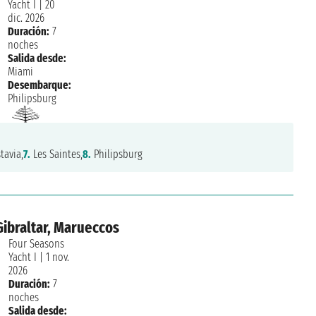
Yacht I
|
20
dic. 2026
Duración:
7
noches
Salida desde:
Miami
Desembarque:
Philipsburg
tavia,
7.
Les Saintes,
8.
Philipsburg
ibraltar, Marueccos
Four Seasons
Yacht I
|
1 nov.
2026
Duración:
7
noches
Salida desde: