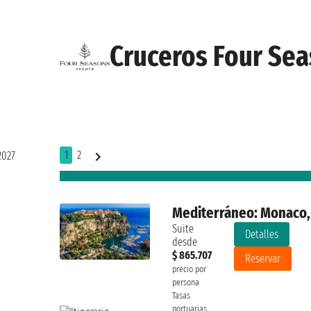
Cruceros Four Sea
1
2
2027
Mediterráneo: Monaco, I
Suite
Detalles
desde
$ 865.707
Reservar
precio por
persona
Tasas
portuarias