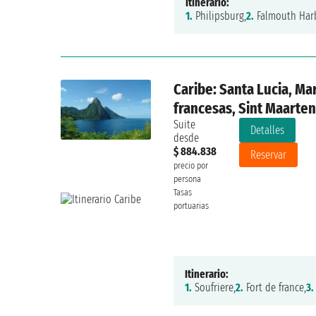
Itinerario:
1.
Philipsburg,
2.
Falmouth Har
Caribe: Santa Lucia, Mar
francesas, Sint Maarte
Suite
Detalles
desde
$ 884.838
Reservar
precio por
persona
Tasas
portuarias
Itinerario:
1.
Soufriere,
2.
Fort de france,
3.