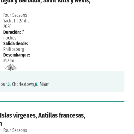
tigua y Barbuda, Saint Kitts y Nevis,
Four Seasons
Yacht I
|
27 dic.
2026
Duración:
7
noches
Salida desde:
Philipsburg
Desembarque:
Miami
our,
3.
Charlestown,
8.
Miami
Islas virgenes, Antillas francesas,
n
Four Seasons