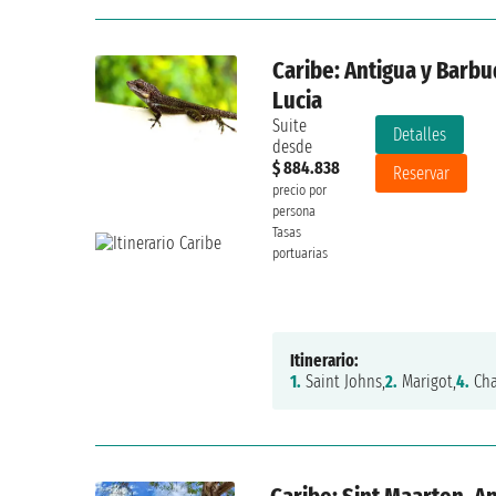
Caribe: Antigua y Barbud
Lucia
Suite
Detalles
desde
$ 884.838
Reservar
precio por
persona
Tasas
portuarias
Itinerario:
1.
Saint Johns,
2.
Marigot,
4.
Cha