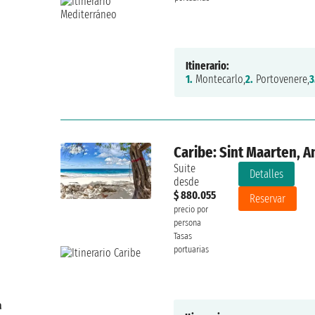
Itinerario:
1.
Montecarlo,
2.
Portovenere,
3
Caribe: Sint Maarten, A
Suite
Detalles
desde
$ 880.055
Reservar
precio por
persona
Tasas
portuarias
a