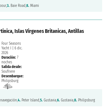
bour,
3.
Baie Road,
8.
Miami
tinica, Islas Virgenes Britanicas, Antillas
n
Four Seasons
Yacht I
|
6 dic.
2026
Duración:
7
noches
Salida desde:
Soufriere
Desembarque:
Philipsburg
navegación,
4.
Peter Island,
5.
Gustavia,
6.
Gustavia,
8.
Philipsburg