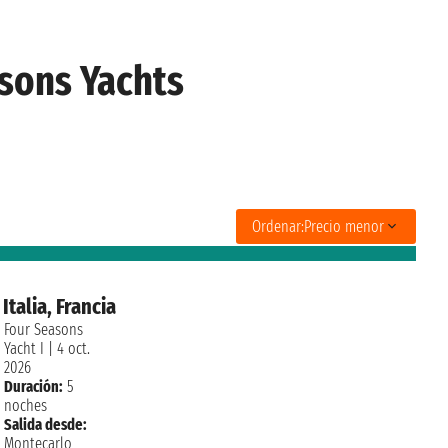
sons Yachts
Ordenar:
Precio menor
talia, Francia
Four Seasons
Yacht I
|
4 oct.
2026
Duración:
5
noches
Salida desde:
Montecarlo