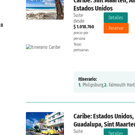
Caribe: Sint Maarten, An
Estados Unidos
Suite
Detalles
desde
II
$ 1.018.760
Reservar
precio por
persona
Tasas
portuarias
Itinerario:
1.
Philipsburg,
2.
Falmouth Harb
Caribe: Estados Unidos, 
Guadalupa, Sint Maarte
Suite
Detalles