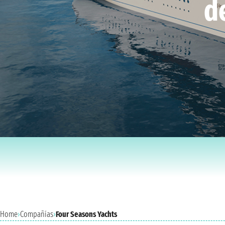
d
Home
›
Compañías
›
Four Seasons Yachts