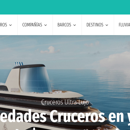
EROS
COMPAÑÍAS
BARCOS
DESTINOS
FLUVI
Cruceros Ultra Lujo
edades Cruceros en 