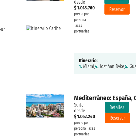
desde
$ 1.018.760
Reservar
precio por
persona
Tasas
our
portuarias
Itinerario:
1.
Miami,
4.
Jost Van Dyke,
5.
Gus
Mediterráneo: España, G
Suite
Detalles
desde
$ 1.052.240
Reservar
precio por
persona
Tasas
portuarias