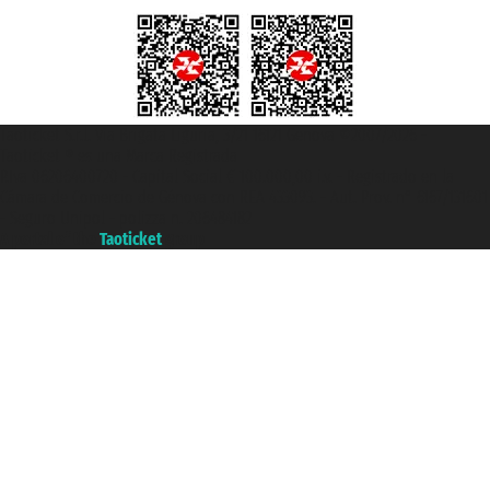
Taoticket S.r.l. Via Brigata Liguria, 3/21 16121 Genova ©2007/2026 -
Taoticket ® es una Marca Registrada
P.Iva 06206400720 - Capital Social € 100.000,00 i.v. - Registrado en la
Cámara de Comercio de Génova con REA 433093. - Aut. Prov. n° 6167/131601
- Seguro Unipol - polizza n. 206484182
A portal of the
Taoticket
group