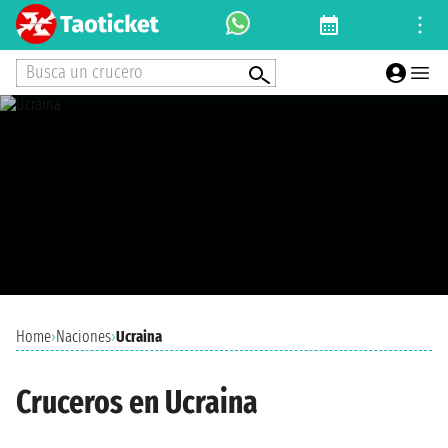
Busca un crucero
Home
›
Naciones
›
Ucraina
Cruceros en Ucraina