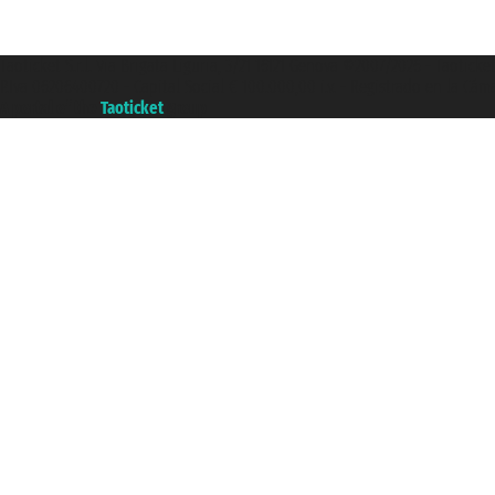
Taoticket S.r.l. Via Brigata Liguria, 3/21 16121 Genova ©2007/2026 - Taotick
P.Iva 06206400720 - Capital Social € 100.000,00 i.v. - Registrado en la Cá
A portal of the
Taoticket
group