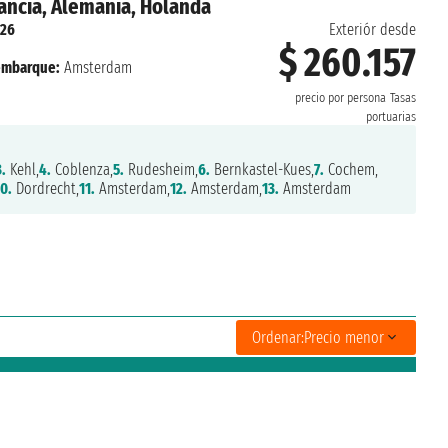
rancia, Alemania, Holanda
026
Exteriór desde
$ 260.157
mbarque:
Amsterdam
precio por persona
Tasas
portuarias
3.
Kehl,
4.
Coblenza,
5.
Rudesheim,
6.
Bernkastel-Kues,
7.
Cochem,
0.
Dordrecht,
11.
Amsterdam,
12.
Amsterdam,
13.
Amsterdam
Ordenar:
Precio menor