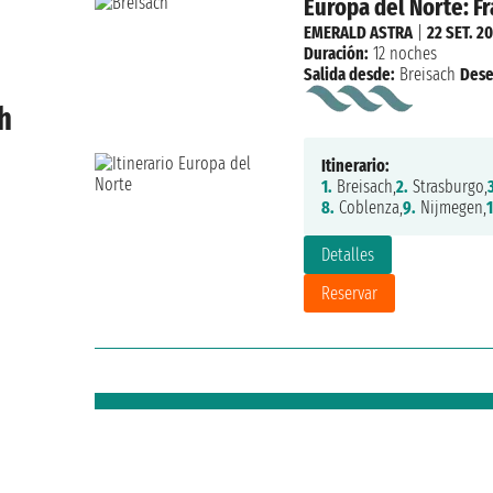
Europa del Norte: F
EMERALD ASTRA
|
22 SET. 2
Duración:
12 noches
Salida desde:
Breisach
Dese
h
Itinerario:
1.
Breisach,
2.
Strasburgo,
8.
Coblenza,
9.
Nijmegen,
1
Detalles
Reservar