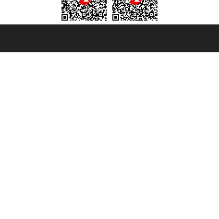
et ® es una Marca Registrada
mara de Comercio de Génova con REA 433093. - Aut. Prov. n° 6167/131601 - Se