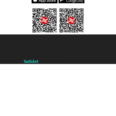
Taoticket S.r.l. Via Brigata Liguria, 3/21 16121 Genova ©2007/2026 -
Taoticket ® es una Marca Registrada
P.Iva 06206400720 - Capital Social € 100.000,00 i.v. - Registrado en la
Cámara de Comercio de Génova con REA 433093. - Aut. Prov. n° 6167/131601
- Seguro Unipol - polizza n. 206484182
A portal of the
Taoticket
group