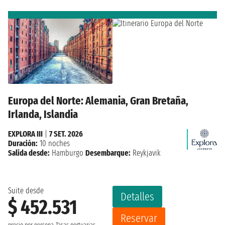
Europa del Norte: Alemania, Gran Bretaña,
Irlanda, Islandia
EXPLORA III
|
7 SET. 2026
Duración:
10 noches
Salida desde:
Hamburgo
Desembarque:
Reykjavik
Suite desde
Detalles
$ 452.531
Reservar
precio por persona
Tasas portuarias