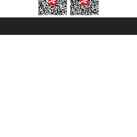
et ® es una Marca Registrada
mara de Comercio de Génova con REA 433093. - Aut. Prov. n° 6167/131601 - Se