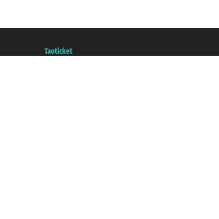
Taoticket S.r.l. Via Brigata Liguria, 3/21 16121 Genova ©2007/2026 - Taotick
P.Iva 06206400720 - Capital Social € 100.000,00 i.v. - Registrado en la Cá
A portal of the
Taoticket
group