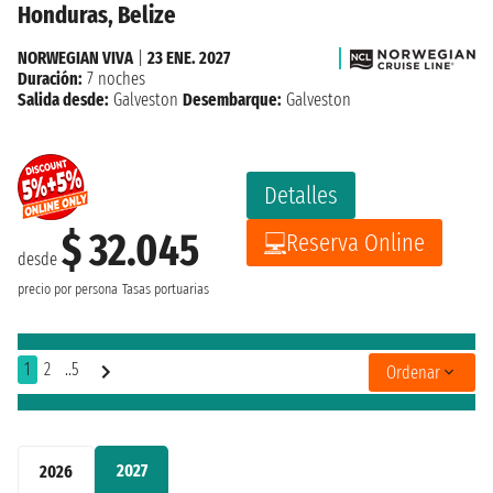
Honduras, Belize
NORWEGIAN VIVA
|
23 ENE. 2027
Duración:
7 noches
Salida desde:
Galveston
Desembarque:
Galveston
Detalles
$ 32.045
Reserva Online
desde
precio por persona
Tasas portuarias
1
2
..5
Ordenar
2027
2026