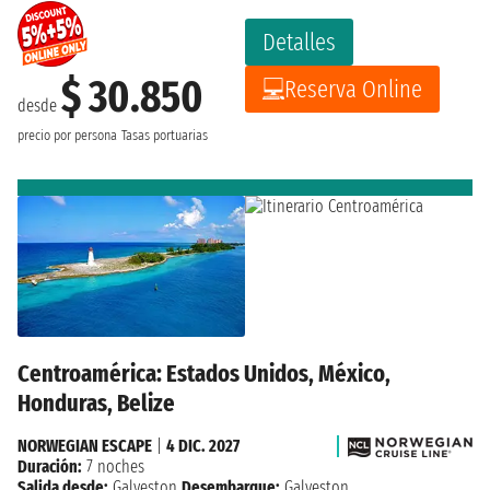
Detalles
$ 30.850
Reserva Online
desde
precio por persona
Tasas portuarias
Centroamérica: Estados Unidos, México,
Honduras, Belize
NORWEGIAN ESCAPE
|
4 DIC. 2027
Duración:
7 noches
Salida desde:
Galveston
Desembarque:
Galveston