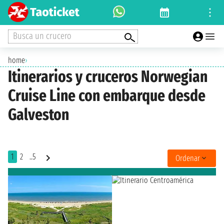
Busca un crucero
home
›
Itinerarios y cruceros Norwegian
Cruise Line con embarque desde
Galveston
1
2
..5
Ordenar