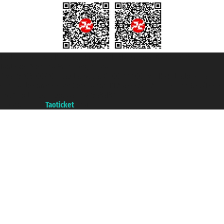
Taoticket S.r.l. Via Brigata Liguria, 3/21 16121 Genova ©2007/2026 -
Taoticket ® es una Marca Registrada
P.Iva 06206400720 - Capital Social € 100.000,00 i.v. - Registrado en la
Cámara de Comercio de Génova con REA 433093. - Aut. Prov. n° 6167/131601
- Seguro Unipol - polizza n. 206484182
A portal of the
Taoticket
group