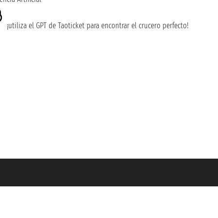
¡utiliza el GPT de Taoticket para encontrar el crucero perfecto!
guro Unipol - polizza n. 206484182