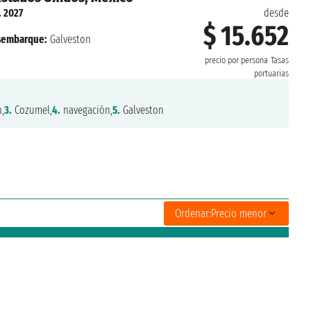
. 2027
desde
$ 15.652
sembarque:
Galveston
precio por persona
Tasas
portuarias
,
3.
Cozumel,
4.
navegación,
5.
Galveston
Ordenar:
Precio menor