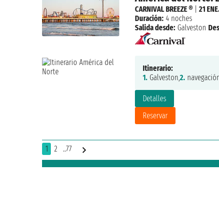
CARNIVAL BREEZE ®
|
21 ENE
Duración:
4 noches
Salida desde:
Galveston
De
Itinerario:
1.
Galveston,
2.
navegación
Detalles
Reservar
1
2
..77