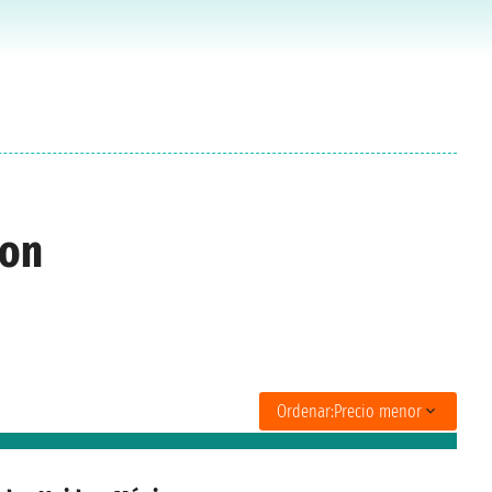
ton
Ordenar:
Precio menor