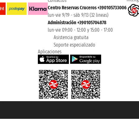
Contactos
Centro Reservas Cruceros +390105733006
lun-vie 9/19 - sáb 9/13 (32 lineas)
Administración +390105704878
lun-vie 09:00 - 12:00 y 15:00 - 17:00
Asistencia gratuita
Soporte especializado
Aplicaciones
et ® es una Marca Registrada
mara de Comercio de Génova con REA 433093. - Aut. Prov. n° 6167/131601 - Se