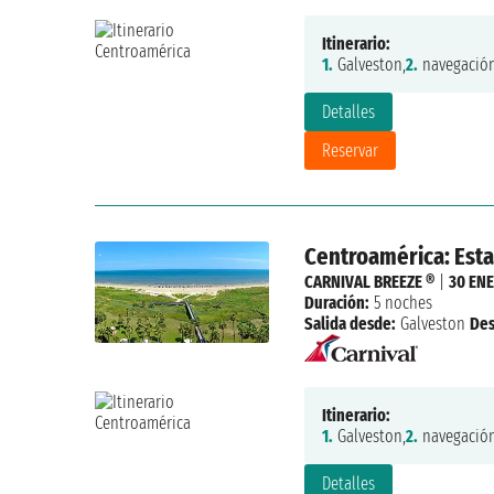
Itinerario:
1.
Galveston,
2.
navegación
Detalles
Reservar
Centroamérica: Est
CARNIVAL BREEZE ®
|
30 ENE
Duración:
5 noches
Salida desde:
Galveston
De
Itinerario:
1.
Galveston,
2.
navegación
Detalles