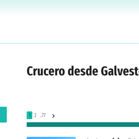
Crucero desde Galves
1
2
..77