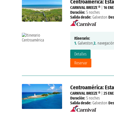
Centroamérica: Est
CARNIVAL BREEZE ®
|
16 ENE
Duración:
5 noches
Salida desde:
Galveston
De
Itinerario:
1.
Galveston,
2.
navegación
Detalles
Reservar
Centroamérica: Est
CARNIVAL BREEZE ®
|
25 ENE
Duración:
5 noches
Salida desde:
Galveston
De