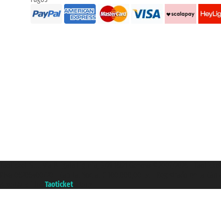
Taoticket S.r.l. Via Brigata Liguria, 3/21 16121 Genova ©2007/2026 - Taotick
P.Iva 06206400720 - Capital Social € 100.000,00 i.v. - Registrado en la Cá
A portal of the
Taoticket
group