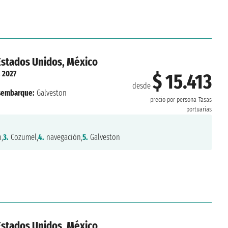
Estados Unidos, México
. 2027
$ 15.413
desde
sembarque:
Galveston
precio por persona
Tasas
portuarias
,
3.
Cozumel,
4.
navegación,
5.
Galveston
Estados Unidos, México