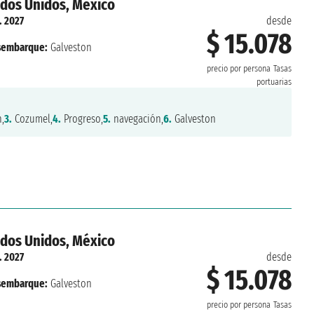
ados Unidos, México
. 2027
desde
$ 15.078
sembarque:
Galveston
precio por persona
Tasas
portuarias
,
3.
Cozumel,
4.
Progreso,
5.
navegación,
6.
Galveston
ados Unidos, México
. 2027
desde
$ 15.078
sembarque:
Galveston
precio por persona
Tasas