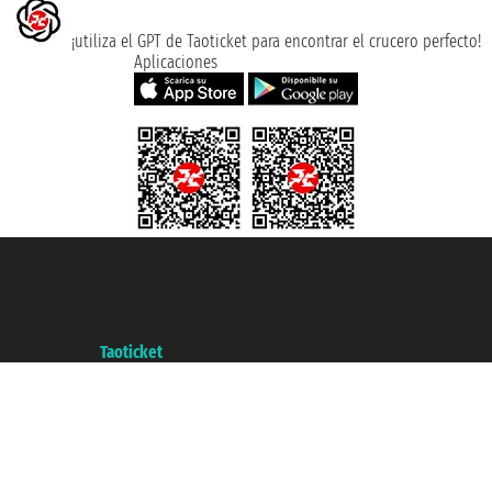
¡utiliza el GPT de Taoticket para encontrar el crucero perfecto!
Aplicaciones
Taoticket S.r.l. Via Brigata Liguria, 3/21 16121 Genova ©2007/2026 -
Taoticket ® es una Marca Registrada
P.Iva 06206400720 - Capital Social € 100.000,00 i.v. - Registrado en la
Cámara de Comercio de Génova con REA 433093. - Aut. Prov. n° 6167/131601
- Seguro Unipol - polizza n. 206484182
A portal of the
Taoticket
group