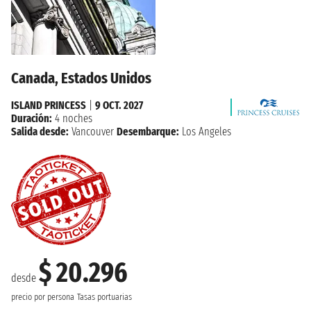
Canada, Estados Unidos
ISLAND PRINCESS
|
9 OCT. 2027
Duración:
4 noches
Salida desde:
Vancouver
Desembarque:
Los Angeles
$ 20.296
desde
precio por persona
Tasas portuarias