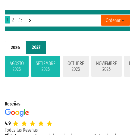
1
2
..13
Ordenar
2027
2026
AGOSTO
SETIEMBRE
OCTUBRE
NOVIEMBRE
DI
2026
2026
2026
2026
Reseñas
4.9
Todas las Reseñas