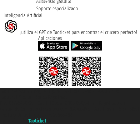
Asistencia gratuita
Soporte especializado
Inteligencia Artificial
¡utiliza el GPT de Taoticket para encontrar el crucero perfecto!
Aplicaciones
Taoticket S.r.l. Via Brigata Liguria, 3/21 16121 Genova ©2007/2026 -
Taoticket ® es una Marca Registrada
P.Iva 06206400720 - Capital Social € 100.000,00 i.v. - Registrado en la
Cámara de Comercio de Génova con REA 433093. - Aut. Prov. n° 6167/131601
- Seguro Unipol - polizza n. 206484182
A portal of the
Taoticket
group