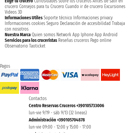
Elige tu crucero
Curiosidades sobre los cruceros
Antes de salir en
crucero
Consejos para tu Crucero
Cuando ir de crucero
Excursiones
Videos 3D
Informaciones Utiles
Soporte técnico
Informaciones privacy
Informaciones cookies
Seguro
Declaración de accesibilidad
Trabaja
con nosotros
Nuestra Marca
Quien somos
Network
App Iphone
App Android
Servicios para los cruceristas
Reseñas cruceros
Pago online
Observatorio Taoticket
Pagos
Contactos
Centro Reservas Cruceros +390105733006
lun-vie 9/19 - sáb 9/13 (32 lineas)
Administración +390105704878
lun-vie 09:00 - 12:00 y 15:00 - 17:00