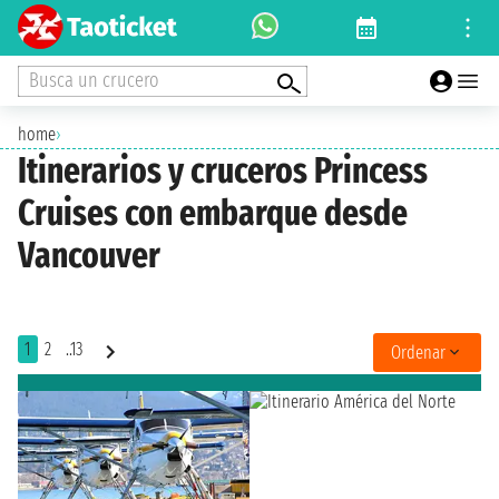
Busca un crucero
home
›
Itinerarios y cruceros Princess
Cruises con embarque desde
Vancouver
1
2
..13
Ordenar